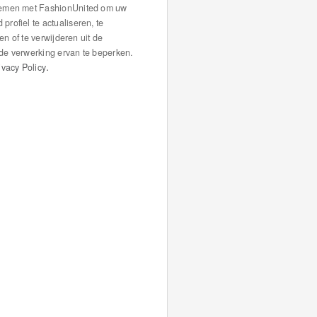
nemen met FashionUnited om uw
rofiel te actualiseren, te
ren of te verwijderen uit de
de verwerking ervan te beperken.
.
ivacy Policy