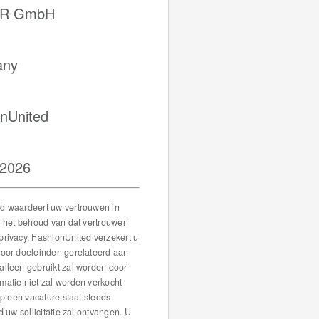
R GmbH
any
onUnited
i 2026
d waardeert uw vertrouwen in
or het behoud van dat vertrouwen
privacy. FashionUnited verzekert u
voor doeleinden gerelateerd aan
alleen gebruikt zal worden door
matie niet zal worden verkocht
 op een vacature staat steeds
d uw sollicitatie zal ontvangen. U