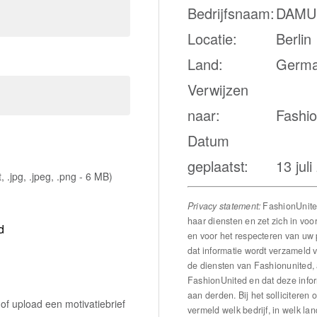
Bedrijfsnaam:
DAMU
Locatie:
Berlin
Land:
Germ
Verwijzen
naar:
Fashi
Datum
geplaatst:
13 jul
dt, .jpg, .jpeg, .png - 6 MB)
Privacy statement:
FashionUnite
haar diensten en zet zich in vo
d
en voor het respecteren van uw 
dat informatie wordt verzameld 
de diensten van Fashionunited, 
FashionUnited en dat deze infor
aan derden. Bij het solliciteren
 of upload een motivatiebrief
vermeld welk bedrijf, in welk lan