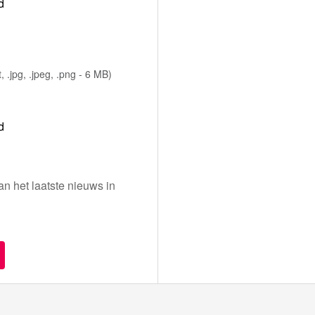
d
dt, .jpg, .jpeg, .png - 6 MB)
d
n het laatste nieuws in