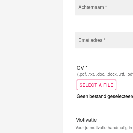
Achternaam *
Emailadres *
CV *
(.pdf, .txt, .doc, .docx, .rtf, .o
SELECT A FILE
Geen bestand geselecteer
Motivatie
Voer je motivatie handmatig in