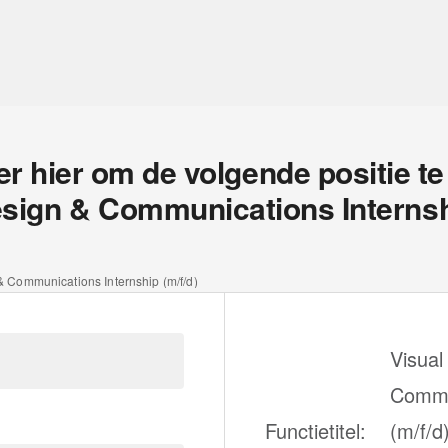
eer hier om de volgende positie te 
esign & Communications Internshi
& Communications Internship (m/f/d)
Visual
Commu
Functietitel:
(m/f/d