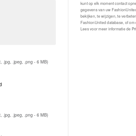
kunt op elk moment contact op
gegevens van uw FashionUnited p
bekijken, te wijzigen, te verbete
FashionUnited database, of om 
Lees voor meer informatie de
Pr
dt, .jpg, .jpeg, .png - 6 MB)
d
dt, .jpg, .jpeg, .png - 6 MB)