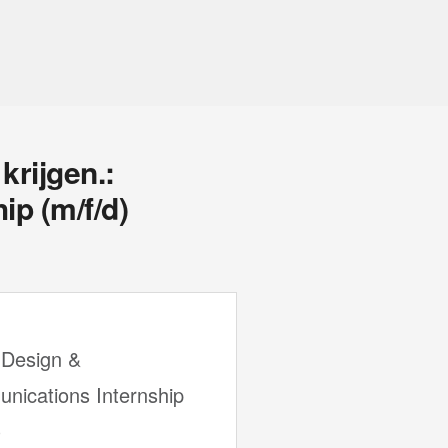
krijgen.:
p (m/f/d)
 Design &
nications Internship
)