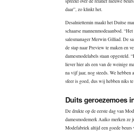
spreekt over de relatief nieuwe beurs
daar”, zo klinkt het.
Desalniettemin maakt het Duitse ma
schaarse mannenmodeaanbod. “Het zor
salesmanager Merwin Gilliad. De sal
de stap naar Preview te maken en ve
damesmodelabels staan opgesteld. “Pr
liever hier als een van de weinige
na vijf jaar, nog steeds. We hebben 
sfeer is goed, dus wij hebben niks te
Duits geroezemoes i
De drukte op de eerste dag van Mode
damesmodemerk Aaiko merken ze juis
Modefabriek altijd een goede beurs 