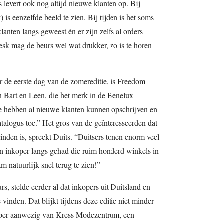
levert ook nog altijd nieuwe klanten op. Bij
s eenzelfde beeld te zien. Bij tijden is het soms
klanten langs geweest én er zijn zelfs al orders
esk mag de beurs wel wat drukker, zo is te horen
r de eerste dag van de zomereditie, is Freedom
n Bart en Leen, die het merk in de Benelux
e hebben al nieuwe klanten kunnen opschrijven en
talogus toe.” Het gros van de geïnteresseerden dat
nden is, spreekt Duits. “Duitsers tonen enorm veel
en inkoper langs gehad die ruim honderd winkels in
m natuurlijk snel terug te zien!”
, stelde eerder al dat inkopers uit Duitsland en
 vinden. Dat blijkt tijdens deze editie niet minder
koper aanwezig van Kress Modezentrum, een