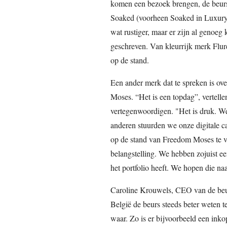
komen een bezoek brengen, de beurs 
Soaked (voorheen Soaked in Luxury) i
wat rustiger, maar er zijn al genoeg 
geschreven. Van kleurrijk merk Flur
op de stand.
Een ander merk dat te spreken is ove
Moses. “Het is een topdag”, vertelle
vertegenwoordigen. "Het is druk. W
anderen stuurden we onze digitale ca
op de stand van Freedom Moses te vi
belangstelling. We hebben zojuist e
het portfolio heeft. We hopen die naa
Caroline Krouwels, CEO van de beurs
België de beurs steeds beter weten te
waar. Zo is er bijvoorbeeld een in