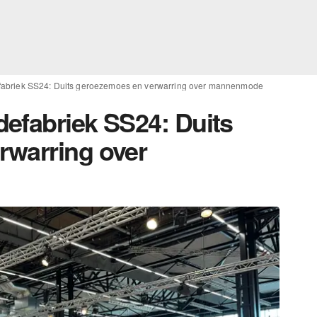
fabriek SS24: Duits geroezemoes en verwarring over mannenmode
efabriek SS24: Duits
rwarring over