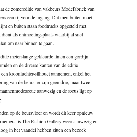
rdat de zomereditie van vakbeurs Modefabriek van
pers een rij voor de ingang. Dat men buiten moet
hijnt en buiten staan foodtrucks opgesteld met
l dient als ontmoetingsplaats waarbij al snel
elen om naar binnen te gaan.
ditie meterslange gekleurde linten een gordijn
rmden en de diverse kanten van de editie
nu een kroonluchter-silhouet aannemen, enkel het
ring van de beurs: er zijn geen drie, maar twee
n mannenmodesectie aanwezig en de focus ligt op
g.
inden op de beursvloer en wordt dit keer opnieuw
rnemers, is The Fashion Gallery weer aanwezig en
og in het vaandel hebben zitten een bezoek