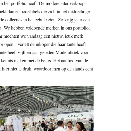
in het portfolio heeft. De moderetailer verkoopt
oekt damesmodelabels die zich in het middelhoge
collecties in het echt te zien. Zo krijg je er een
en. We hebben voldoende merken in ons portfolio,
aar mochten we vandaag een nieuw, leuk merk
 open”, vertelt de inkoper die haar tante heeft
te heeft vijftien jaar geleden Modefabriek voor
nu kennis maken met de beurs. Het aanbod van de
t is er niet te druk, waardoor men op de stands echt