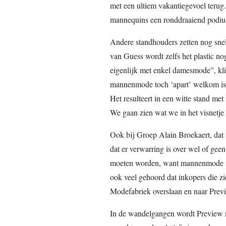
met een ultiem vakantiegevoel terug
mannequins een ronddraaiend podium 
Andere standhouders zetten nog snel
van Guess wordt zelfs het plastic n
eigenlijk met enkel damesmode”, kl
mannenmode toch ‘apart’ welkom is o
Het resulteert in een witte stand me
We gaan zien wat we in het visnetj
Ook bij Groep Alain Broekaert, dat 
dat er verwarring is over wel of g
moeten worden, want mannenmode i
ook veel gehoord dat inkopers die zi
Modefabriek overslaan en naar Prev
In de wandelgangen wordt Preview 