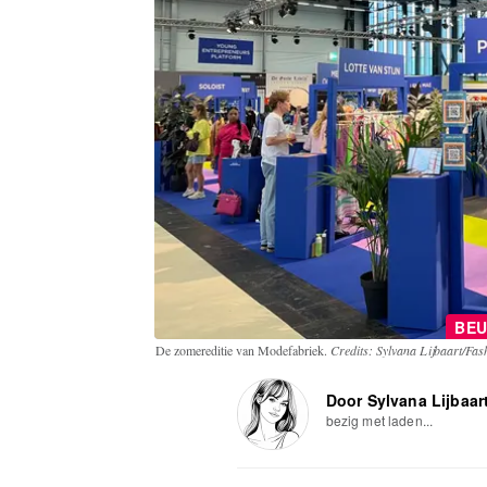
BEU
De zomereditie van Modefabriek.
Credits: Sylvana Lijbaart/Fa
Door Sylvana Lijbaar
bezig met laden...