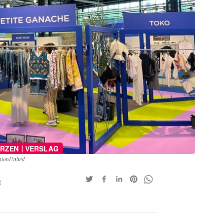
|
RZEN
VERSLAG
shionUnited
t