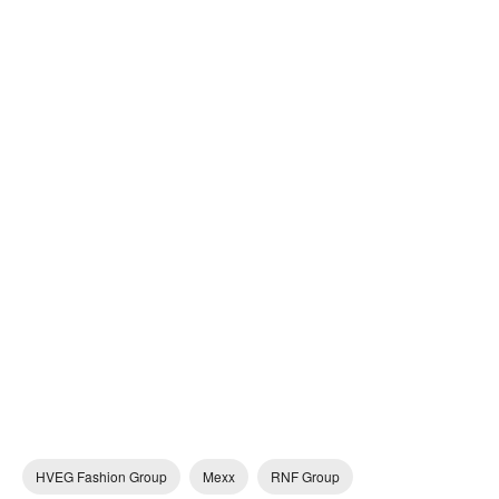
HVEG Fashion Group
Mexx
RNF Group