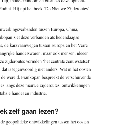
 Tap, mode-econoom en business development-
 Modint. Hij tipt het boek ‘De Nieuwe Zijderoutes’
enwerkingsverbanden tussen Europa, China,
kopan ziet deze verbanden als hedendaagse
es, de karavaanwegen tussen Europa en het Verre
langrijke handelswaren, maar ook mensen, ideeën
e zijderoutes vormden ‘het centrale zenuwstelsel’
 dat is tegenwoordig niet anders. Wat in het oosten
an de wereld. Frankopan bespreekt de verschuivende
es langs deze nieuwe zijderoutes, ontwikkelingen
obale handel en industrie.
ek zelf gaan lezen?
 de geopolitieke ontwikkelingen tussen het oosten