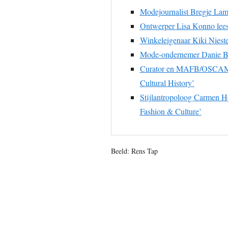
Modejournalist Bregje Lamp
Ontwerper Lisa Konno lees
Winkeleigenaar Kiki Nieste
Mode-ondernemer Danie Bles
Curator en MAFB/OSCAM-op
Cultural History’
Stijlantropoloog Carmen Ho
Fashion & Culture’
Beeld: Rens Tap