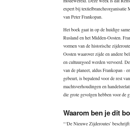
modewereld. Deze week is dat Rens
expert bij textielbrancheorganisatie
van Peter Frankopan.
Het boek gaat in op de huidige sam
Rusland en het Midden-Oosten. Fran
vormen van de historische zijderout
Oosten waarover zijde en andere be
en cultuurgoed werden vervoerd. Dez
van de planeet, aldus Frankopan - en
gebeurt, is bepalend voor de rest v
machtsverhoudingen en handelsrelati
die grote gevolgen hebben voor de gl
Waarom ben je dit bo
“‘De Nieuwe Zijderoutes’ beschrijft