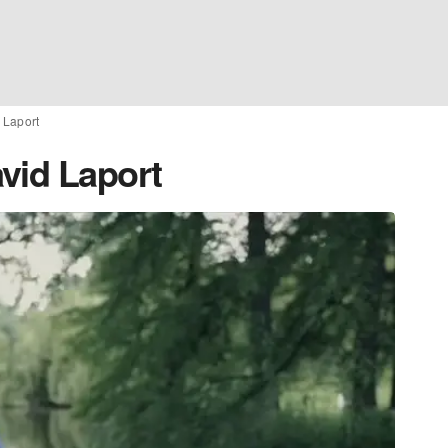
 Laport
vid Laport