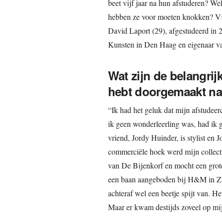
beet vijf jaar na hun afstuderen? W
hebben ze voor moeten knokken? Vijf
David Laport (29), afgestudeerd in
Kunsten in Den Haag en eigenaar va
Wat zijn de belangrij
hebt doorgemaakt na 
“Ik had het geluk dat mijn afstudeerc
ik geen wonderleerling was, had ik
vriend, Jordy Huinder, is stylist en 
commerciële hoek werd mijn collect
van De Bijenkorf en mocht een grote
een baan aangeboden bij H&M in Zw
achteraf wel een beetje spijt van. H
Maar er kwam destijds zoveel op mij