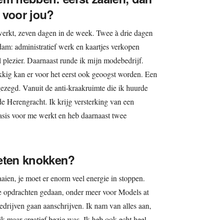
 voor jou?
werkt, zeven dagen in de week. Twee à drie dagen
am: administratief werk en kaartjes verkopen
l plezier. Daarnaast runde ik mijn modebedrijf.
kkig kan er voor het eerst ook geoogst worden. Een
ezegd. Vanuit de anti-kraakruimte die ik huurde
de Herengracht. Ik krijg versterking van een
basis voor me werkt en heb daarnaast twee
oeten knokken?
aien, je moet er enorm veel energie in stoppen.
ce opdrachten gedaan, onder meer voor Models at
edrijven gaan aanschrijven. Ik nam van alles aan,
ik maar creatief bezig was. Ik heb ook echt heel