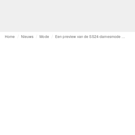
Home
Nieuws
Mode
Een preview van de SS24-damesmode trend: De evolutie van het feminisme in de modewereld