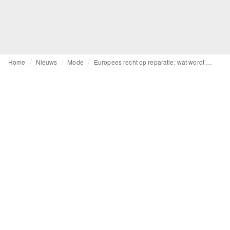
Home
Nieuws
Mode
Europees recht op reparatie: wat wordt de impact op de mode-industrie?