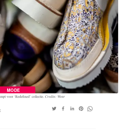
MODE
mpt voor ‘Redefined’ collectie.
Credits: Wear
t