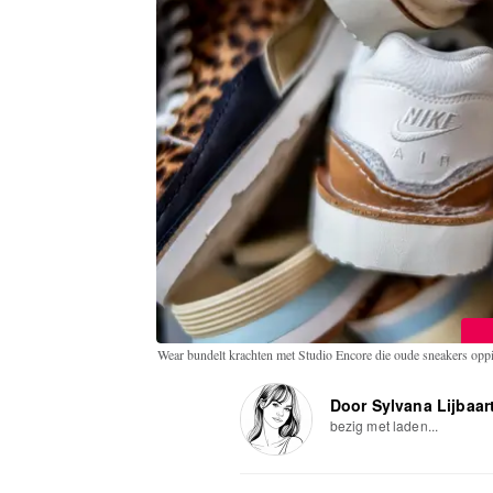
Wear bundelt krachten met Studio Encore die oude sneakers oppi
Door Sylvana Lijbaar
bezig met laden...