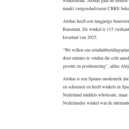
winkelstraat. Alohas gaat de deuren
maakt vastgoedadviseur CBRE bek
Alohas heeft een langjarige huurover
Runstraat. De winkel is 115 vierkan
kwartaal van 2025.
“We willen ons retailuitbreidingspla
door ruimtes te vinden die echt aansl
grootte en positionering”, aldus A
Alohas is een Spaans modemerk dat 
en schoenen en heeft winkels in Spanj
Nederland middels wholesale, maar o
Nederlandse winkel wat de internati