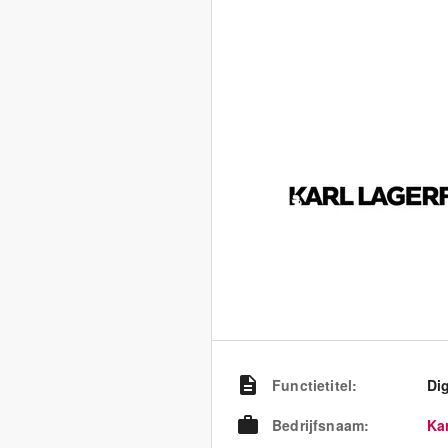
Functietitel
:
Dig
Bedrijfsnaam
:
Kar