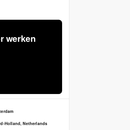
er werken
terdam
d-Holland
,
Netherlands