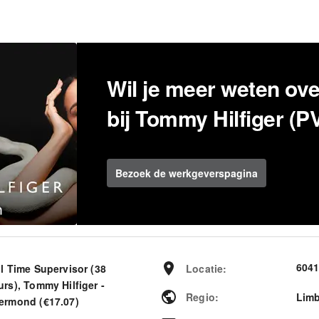
Wil je meer weten ov
bij Tommy Hilfiger (P
Bezoek de werkgeverspagina
604
ll Time Supervisor (38
Locatie
:
rs), Tommy Hilfiger -
Regio
:
Lim
ermond (€17.07)