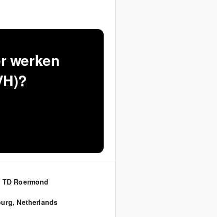
er werken
VH)?
1 TD Roermond
burg
,
Netherlands