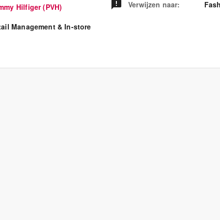
Verwijzen naar
:
Fash
mmy Hilfiger (PVH)
tail Management & In-store