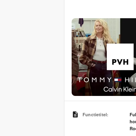
Functietitel
:
Fu
hou
Ro