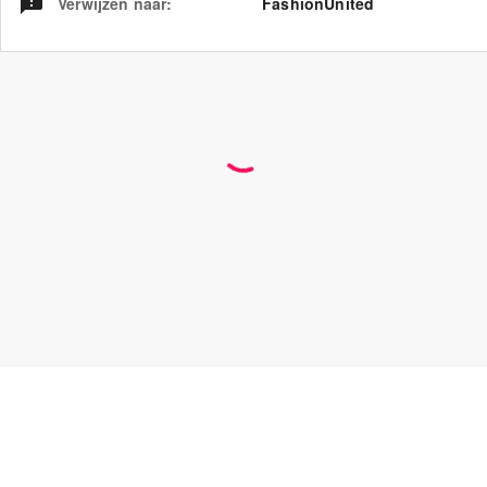
Verwijzen naar
:
FashionUnited