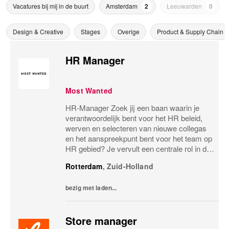
Vacatures bij mij in de buurt
Amsterdam
2
Leeuwarden
0
Design & Creative
Stages
Overige
Product & Supply Chain
HR Manager
Most Wanted
HR-Manager Zoek jij een baan waarin je
verantwoordelijk bent voor het HR beleid,
werven en selecteren van nieuwe collegas
en het aanspreekpunt bent voor het team op
HR gebied? Je vervult een centrale rol in de
organisatie van Most Wanted. Je bent
Rotterdam
,
Zuid-Holland
verantwoordelijk voor het waarborgen van
het...
bezig met laden...
Store manager