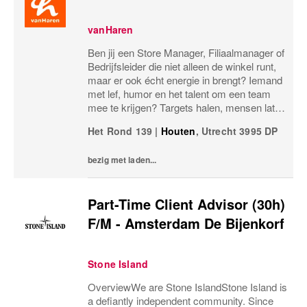
vanHaren
Ben jij een Store Manager, Filiaalmanager of
Bedrijfsleider die niet alleen de winkel runt,
maar er ook écht energie in brengt? Iemand
met lef, humor en het talent om een team
mee te krijgen? Targets halen, mensen laten
groeien en een winkel laten knallen, yes,
Het Rond 139
|
Houten
,
Utrecht
3995 DP
please! Dan zoeken wij jou.Bij...
bezig met laden...
Part-Time Client Advisor (30h)
F/M - Amsterdam De Bijenkorf
Stone Island
OverviewWe are Stone IslandStone Island is
a defiantly independent community. Since