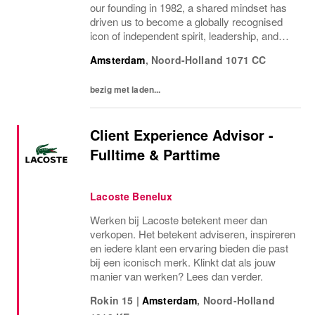
our founding in 1982, a shared mindset has
driven us to become a globally recognised
icon of independent spirit, leadership, and
innovation. The Stone Island spirit is the
Amsterdam
,
Noord-Holland
1071 CC
foundation of the culture that we cherish...
bezig met laden...
Client Experience Advisor -
Fulltime & Parttime
Lacoste Benelux
Werken bij Lacoste betekent meer dan
verkopen. Het betekent adviseren, inspireren
en iedere klant een ervaring bieden die past
bij een iconisch merk. Klinkt dat als jouw
manier van werken? Lees dan verder.
Rokin 15
|
Amsterdam
,
Noord-Holland