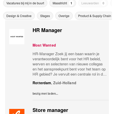
Vacatures bij mij in de buurt
Maastricht
1
Leeuwarden
0
Design & Creative
Stages
Overige
Product & Supply Chain
HR Manager
Most Wanted
HR-Manager Zoek jij een baan waarin je
verantwoordelijk bent voor het HR beleid,
werven en selecteren van nieuwe collegas
en het aanspreekpunt bent voor het team op
HR gebied? Je vervult een centrale rol in de
organisatie van Most Wanted. Je bent
Rotterdam
,
Zuid-Holland
verantwoordelijk voor het waarborgen van
het...
bezig met laden...
Store manager