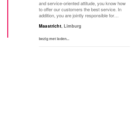
and service-oriented attitude, you know how
to offer our customers the best service. In
addition, you are jointly responsible for
keeping the store tidy and neat and keeping
Maastricht
,
Limburg
our assortment in stock. What you can...
bezig met laden...