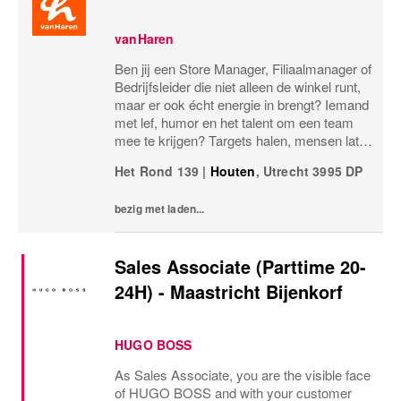
vanHaren
Ben jij een Store Manager, Filiaalmanager of
Bedrijfsleider die niet alleen de winkel runt,
maar er ook écht energie in brengt? Iemand
met lef, humor en het talent om een team
mee te krijgen? Targets halen, mensen laten
groeien en een winkel laten knallen, yes,
Het Rond 139
|
Houten
,
Utrecht
3995 DP
please! Dan zoeken wij jou.Bij...
bezig met laden...
Sales Associate (Parttime 20-
24H) - Maastricht Bijenkorf
HUGO BOSS
As Sales Associate, you are the visible face
of HUGO BOSS and with your customer