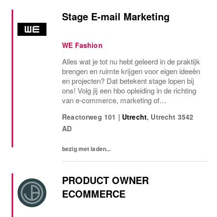
Stage E-mail Marketing
WE Fashion
Alles wat je tot nu hebt geleerd in de praktijk
brengen en ruimte krijgen voor eigen ideeën
en projecten? Dat betekent stage lopen bij
ons! Volg jij een hbo opleiding in de richting
van e-commerce, marketing of
communicatie? En ben je nieuwsgierig naar
Reactorweg 101
|
Utrecht
,
Utrecht
3542
de optimalisatie van e-mailmarketing op
AD
alle...
bezig met laden...
PRODUCT OWNER
ECOMMERCE