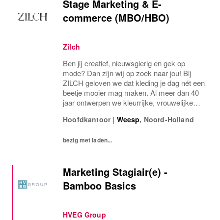
Stage Marketing & E-
commerce (MBO/HBO)
Zilch
Ben jij creatief, nieuwsgierig en gek op
mode? Dan zijn wij op zoek naar jou! Bij
ZILCH geloven we dat kleding je dag nét een
beetje mooier mag maken. Al meer dan 40
jaar ontwerpen we kleurrijke, vrouwelijke
collecties met een tijdloze uitstraling. Vanuit
Hoofdkantoor
|
Weesp
,
Noord-Holland
ons hoofdkantoor in Weesp werken...
bezig met laden...
Marketing Stagiair(e) -
Bamboo Basics
HVEG Group