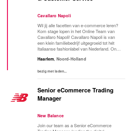
Cavallaro Napoli
Wil jij alle facetten van e-commerce leren?
Kom stage lopen in het Online Team van
Cavallaro Napoli! Cavallaro Napoli is van
een klein familiebedrijf uitgegroeid tot hét
Italiaanse fashionlabel van Nederland. Onze
unieke stijl is casual but sophisticated,
Haarlem
,
Noord-Holland
waarbij continu wordt ingespeeld op het...
bezig met laden...
Senior eCommerce Trading
Manager
New Balance
Join our team as a Senior eCommerce