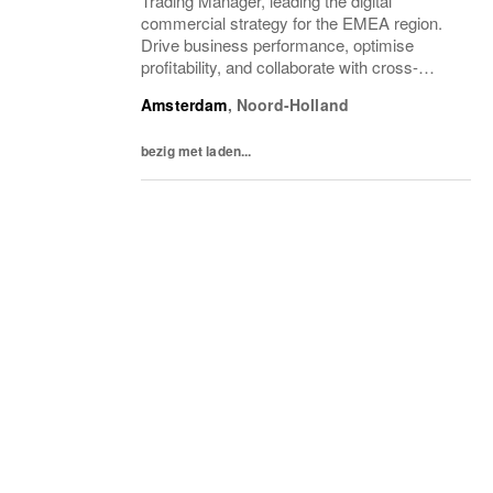
Trading Manager, leading the digital
commercial strategy for the EMEA region.
Drive business performance, optimise
profitability, and collaborate with cross-
functional teams to deliver a consumer-
Amsterdam
,
Noord-Holland
centric digital retail experience. Ideal for
experienced leaders...
bezig met laden...