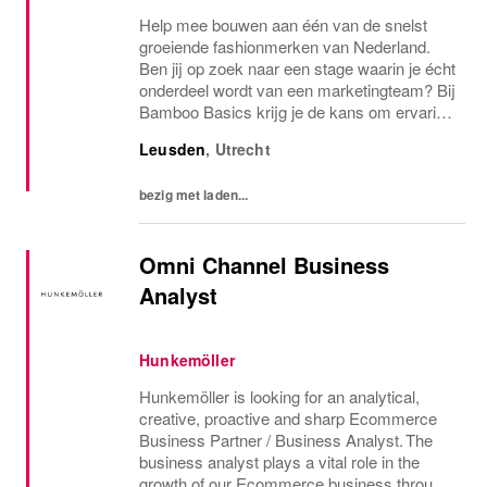
Help mee bouwen aan één van de snelst
groeiende fashionmerken van Nederland.
Ben jij op zoek naar een stage waarin je écht
onderdeel wordt van een marketingteam? Bij
Bamboo Basics krijg je de kans om ervaring
op te doen in contentcreatie, social media, e-
Leusden
,
Utrecht
mailmarketing, e-commerce én sales.
Geen...
bezig met laden...
Omni Channel Business
Analyst
Hunkemöller
Hunkemöller is looking for an analytical,
creative, proactive and sharp Ecommerce
Business Partner / Business Analyst. The
business analyst plays a vital role in the
growth of our Ecommerce business through