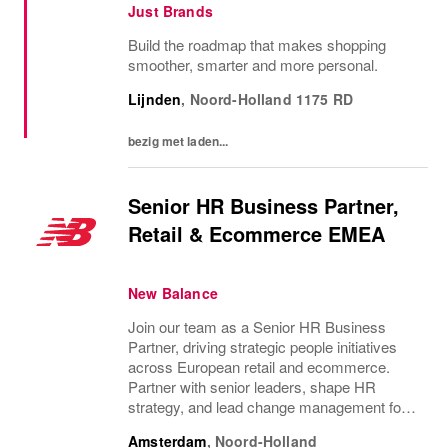
Just Brands
Build the roadmap that makes shopping
smoother, smarter and more personal.
Lijnden
,
Noord-Holland
1175 RD
bezig met laden...
Senior HR Business Partner,
Retail & Ecommerce EMEA
New Balance
Join our team as a Senior HR Business
Partner, driving strategic people initiatives
across European retail and ecommerce.
Partner with senior leaders, shape HR
strategy, and lead change management for a
dynamic, growth-focused business. Make a
Amsterdam
,
Noord-Holland
real impact in a fast-paced, multicultural...