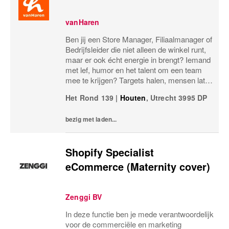
vanHaren
Ben jij een Store Manager, Filiaalmanager of
Bedrijfsleider die niet alleen de winkel runt,
maar er ook écht energie in brengt? Iemand
met lef, humor en het talent om een team
mee te krijgen? Targets halen, mensen laten
groeien en een winkel laten knallen, yes,
Het Rond 139
|
Houten
,
Utrecht
3995 DP
please! Dan zoeken wij jou.Bij...
bezig met laden...
Shopify Specialist
eCommerce (Maternity cover)
Zenggi BV
In deze functie ben je mede verantwoordelijk
voor de commerciële en marketing