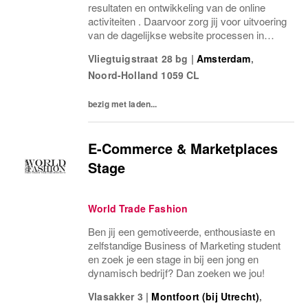
resultaten en ontwikkeling van de online
activiteiten . Daarvoor zorg jij voor uitvoering
van de dagelijkse website processen in
samenwerking met andere collega’s van het
Vliegtuigstraat 28 bg
|
Amsterdam
,
e-commerce team en klantenservice,
Noord-Holland
1059 CL
inkoop, order...
bezig met laden...
E-Commerce & Marketplaces
Stage
World Trade Fashion
Ben jij een gemotiveerde, enthousiaste en
zelfstandige Business of Marketing student
en zoek je een stage in bij een jong en
dynamisch bedrijf? Dan zoeken we jou!
Vlasakker 3
|
Montfoort (bij Utrecht)
,