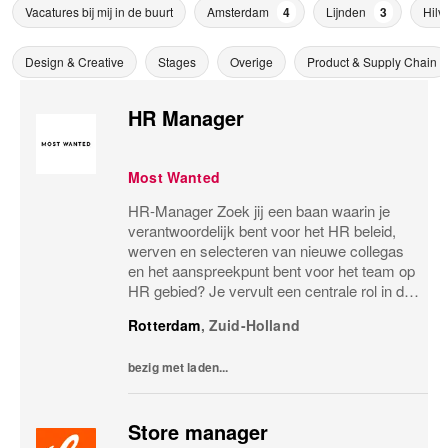
Vacatures bij mij in de buurt
Amsterdam
4
Lijnden
3
Hilv
Design & Creative
Stages
Overige
Product & Supply Chain
HR Manager
Most Wanted
HR-Manager Zoek jij een baan waarin je
verantwoordelijk bent voor het HR beleid,
werven en selecteren van nieuwe collegas
en het aanspreekpunt bent voor het team op
HR gebied? Je vervult een centrale rol in de
organisatie van Most Wanted. Je bent
Rotterdam
,
Zuid-Holland
verantwoordelijk voor het waarborgen van
het...
bezig met laden...
Store manager