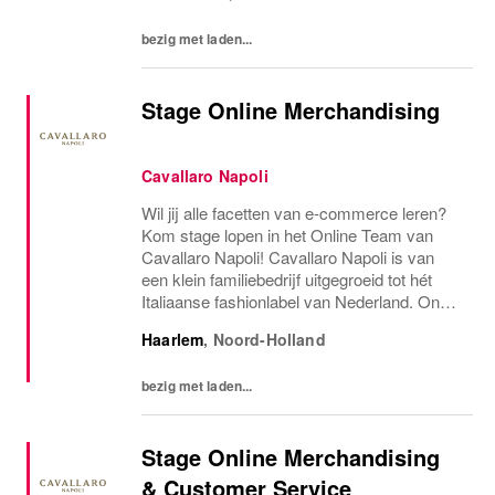
bezig met laden...
Stage Online Merchandising
Cavallaro Napoli
Wil jij alle facetten van e-commerce leren?
Kom stage lopen in het Online Team van
Cavallaro Napoli! Cavallaro Napoli is van
een klein familiebedrijf uitgegroeid tot hét
Italiaanse fashionlabel van Nederland. Onze
unieke stijl is casual but sophisticated,
Haarlem
,
Noord-Holland
waarbij continu wordt ingespeeld op het...
bezig met laden...
Stage Online Merchandising
& Customer Service