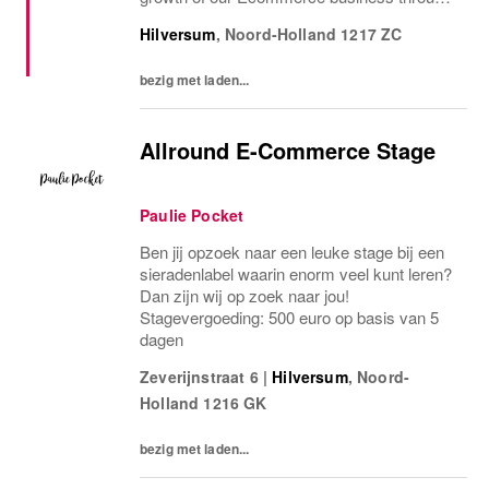
creating insights, developing dashboards
Hilversum
,
Noord-Holland
1217 ZC
and challenging business leaders.
Functioning as...
bezig met laden...
Allround E-Commerce Stage
Paulie Pocket
Ben jij opzoek naar een leuke stage bij een
sieradenlabel waarin enorm veel kunt leren?
Dan zijn wij op zoek naar jou!
Stagevergoeding: 500 euro op basis van 5
dagen
Zeverijnstraat 6
|
Hilversum
,
Noord-
Holland
1216 GK
bezig met laden...