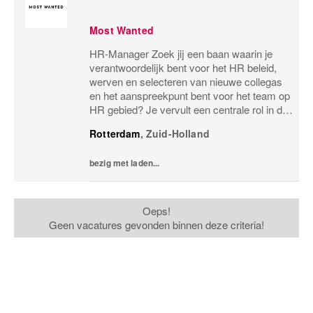
Most Wanted
HR-Manager Zoek jij een baan waarin je
verantwoordelijk bent voor het HR beleid,
werven en selecteren van nieuwe collegas
en het aanspreekpunt bent voor het team op
HR gebied? Je vervult een centrale rol in de
organisatie van Most Wanted. Je bent
Rotterdam
,
Zuid-Holland
verantwoordelijk voor het waarborgen van
het...
bezig met laden...
Oeps!
Geen vacatures gevonden binnen deze criteria!