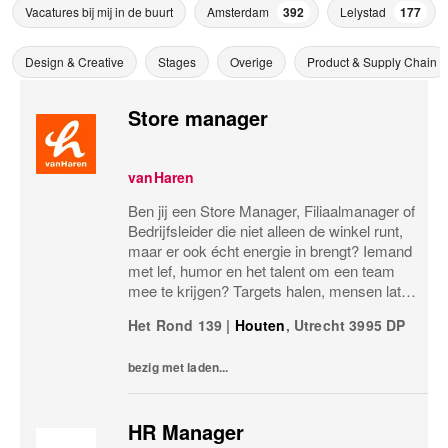
Vacatures bij mij in de buurt
Amsterdam
392
Lelystad
177
Design & Creative
Stages
Overige
Product & Supply Chain
Store manager
vanHaren
Ben jij een Store Manager, Filiaalmanager of
Bedrijfsleider die niet alleen de winkel runt,
maar er ook écht energie in brengt? Iemand
met lef, humor en het talent om een team
mee te krijgen? Targets halen, mensen laten
groeien en een winkel laten knallen, yes,
Het Rond 139
|
Houten
,
Utrecht
3995 DP
please! Dan zoeken wij jou.Bij...
bezig met laden...
HR Manager