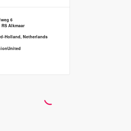
lweg 6
 RS Alkmaar
d-Holland
,
Netherlands
ionUnited