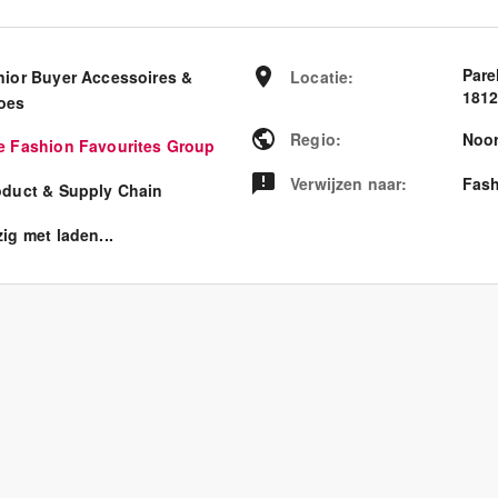
Pare
nior Buyer Accessoires &
Locatie
:
1812
oes
Regio
:
Noor
e Fashion Favourites Group
Verwijzen naar
:
Fash
oduct & Supply Chain
ig met laden...