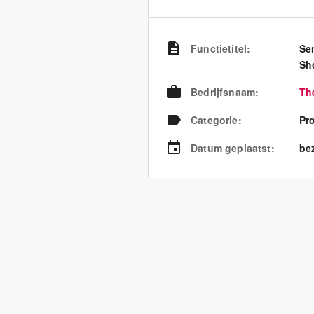
Functietitel
:
Se
Sh
Bedrijfsnaam
:
Th
Categorie
:
Pr
Datum geplaatst
:
bez