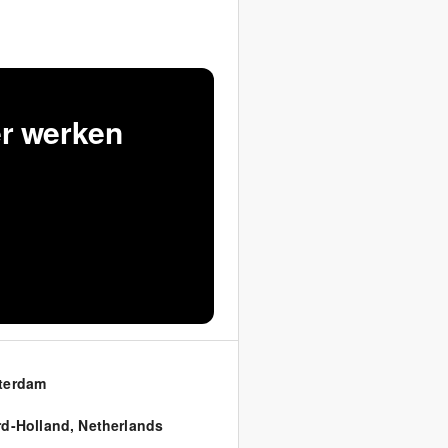
er werken
terdam
d-Holland
,
Netherlands