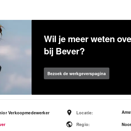
Wil je meer weten ov
bij Bever?
Bezoek de werkgeverspagina
Ams
nior Verkoopmedewerker
Locatie
:
ver
Regio
:
Noor