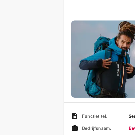
Functietitel
:
Se
Bedrijfsnaam
:
Be