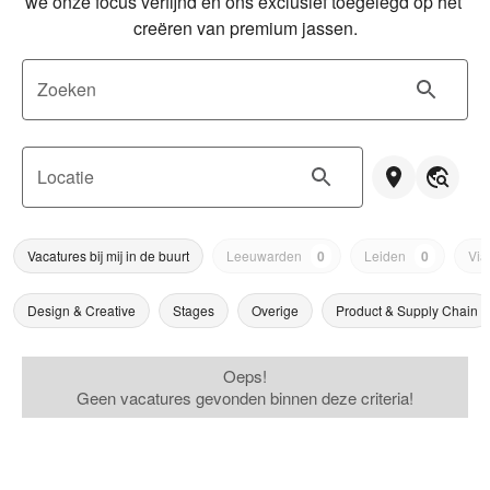
we onze focus verfijnd en ons exclusief toegelegd op het 
creëren van premium jassen.
Zoeken
Locatie
Vacatures bij mij in de buurt
Leeuwarden
0
Leiden
0
Via
Design & Creative
Stages
Overige
Product & Supply Chain
Oeps!
Geen vacatures gevonden binnen deze criteria!