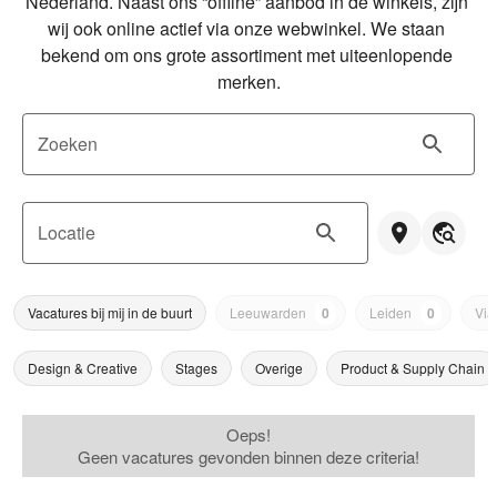
Nederland. Naast ons “offline” aanbod in de winkels, zijn 
wij ook online actief via onze webwinkel. We staan 
bekend om ons grote assortiment met uiteenlopende 
merken.
Zoeken
Locatie
Vacatures bij mij in de buurt
Leeuwarden
0
Leiden
0
Via
Design & Creative
Stages
Overige
Product & Supply Chain
Oeps!
Geen vacatures gevonden binnen deze criteria!