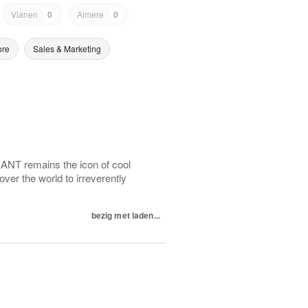
Vianen
0
Almere
0
ore
Sales & Marketing
RANT remains the icon of cool
 over the world to irreverently
bezig met laden...