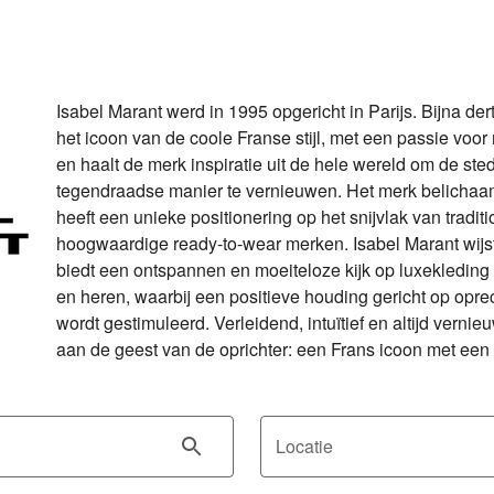
Isabel Marant werd in 1995 opgericht in Parijs. Bijna dertig
het icoon van de coole Franse stijl, met een passie voor 
en haalt de merk inspiratie uit de hele wereld om de ste
tegendraadse manier te vernieuwen. Het merk belichaam
heeft een unieke positionering op het snijvlak van tradit
hoogwaardige ready-to-wear merken. Isabel Marant wijst 
biedt een ontspannen en moeiteloze kijk op luxekleding
en heren, waarbij een positieve houding gericht op oprec
wordt gestimuleerd. Verleidend, intuïtief en altijd vernieu
aan de geest van de oprichter: een Frans icoon met een 
Locatie