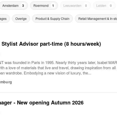
Amsterdam
3
Roermond
1
Leeuwarden
0
Leiden
0
ages
Overige
Product & Supply Chain
Retail Management & In-st
 Stylist Advisor part-time (8 hours/week)
t
 was founded in Paris in 1995. Nearly thirty years later, Isabel MA
th a love of materials that live and travel, drawing inspiration from all
ban wardrobe. Embodying a new vision of luxury, the...
imburg
nager - New opening Autumn 2026
t