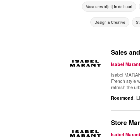
Vacatures bij mij in de buurt
Design & Creative
St
Sales and
Isabel Maran
Isabel MARANT
French style wi
refresh the ur
Roermond
,
L
Store Ma
Isabel Maran