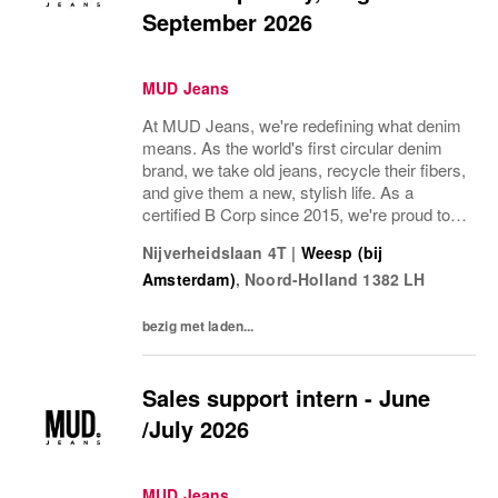
September 2026
MUD Jeans
At MUD Jeans, we're redefining what denim
means. As the world's first circular denim
brand, we take old jeans, recycle their fibers,
and give them a new, stylish life. As a
certified B Corp since 2015, we're proud to
be among the best for the planet, creating
Nijverheidslaan 4T
|
Weesp (bij
timeless fashion with sustainability.
Amsterdam)
,
Noord-Holland
1382 LH
bezig met laden...
Sales support intern - June
/July 2026
MUD Jeans