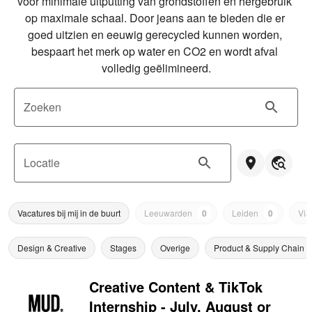
voor minimale uitputting van grondstoffen en hergebruik 
op maximale schaal. Door jeans aan te bieden die er 
goed uitzien en eeuwig gerecycled kunnen worden, 
bespaart het merk op water en CO2 en wordt afval 
volledig geëlimineerd.
Zoeken
Locatie
Vacatures bij mij in de buurt
Leeuwarden
0
Leiden
0
Via
Design & Creative
Stages
Overige
Product & Supply Chain
Creative Content & TikTok
Internship - July, August or