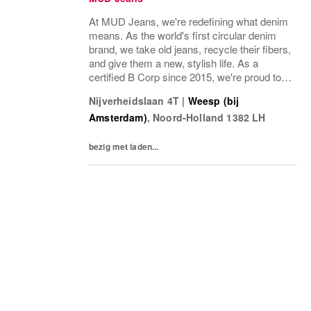
At MUD Jeans, we're redefining what denim
means. As the world's first circular denim
brand, we take old jeans, recycle their fibers,
and give them a new, stylish life. As a
certified B Corp since 2015, we're proud to
be among the best for the planet, creating
Nijverheidslaan 4T
|
Weesp (bij
timeless fashion with sustainability at
Amsterdam)
,
Noord-Holland
1382 LH
bezig met laden...