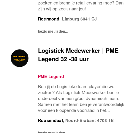
zoeken en breng je retail ervaring mee? Dan
zijn wij op zoek naar jou!
Roermond
,
Limburg
6041 CJ
bezig met laden...
Logistiek Medewerker | PME
Legend 32 -38 uur
PME Legend
Ben jij de Logistieke team player die we
zoeken? Als Logistiek Medewerker ben je
onderdeel van een groot dynamisch team.
Samen met het team ben je verantwoordelijk
voor een kloppende voorraad in het
magazijn. Je houd je bezig met de
Roosendaal
,
Noord-Brabant
4703 TB
bevoorrading van de store. Spreekt jou dit
aan? Dan zijn wij op...
bezig met laden...