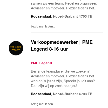
samen als een team. Regel en organiseer.
Adviseer en motiveer. Plezier tijdens het
werken is jezelf zijn. Spreekt jou dit aan?
Roosendaal
,
Noord-Brabant
4703 TB
Dan zijn wij op zoek naar jou!
bezig met laden...
Verkoopmedewerker | PME
Legend 8-16 uur
PME Legend
Ben jij de teamplayer die we zoeken?
Adviseer en motiveer, Plezier tijdens het
werken is jezelf zijn, Spreekt jou dit aan?
Dan zijn wij op zoek naar jou!
Roosendaal
,
Noord-Brabant
4703 TB
bezig met laden...