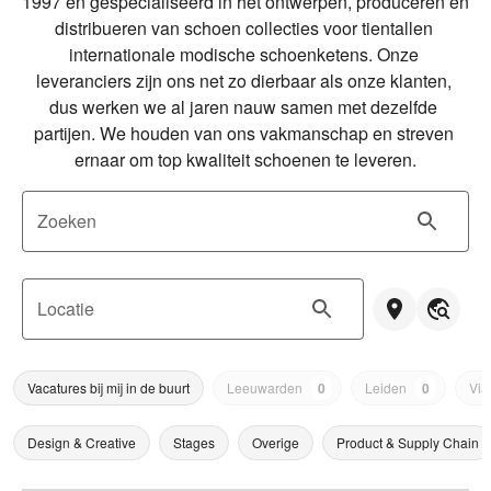
1997 en gespecialiseerd in het ontwerpen, produceren en 
distribueren van schoen collecties voor tientallen 
internationale modische schoenketens. Onze 
leveranciers zijn ons net zo dierbaar als onze klanten, 
dus werken we al jaren nauw samen met dezelfde 
partijen. We houden van ons vakmanschap en streven 
ernaar om top kwaliteit schoenen te leveren.
Zoeken
Locatie
Vacatures bij mij in de buurt
Leeuwarden
0
Leiden
0
Via
Design & Creative
Stages
Overige
Product & Supply Chain