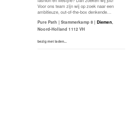
fashion en lifestyle? Dan zoeken wij jou!
Voor ons team zijn wij op zoek naar een
ambitieuze, out-of-the-box denkende
designer die onze collecties naar een hoger
Pure Path
|
Stammerkamp 8
|
Diemen
,
niveau tilt.
Noord-Holland
1112 VH
bezig met laden...