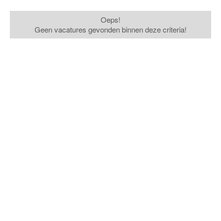
Oeps!
Geen vacatures gevonden binnen deze criteria!