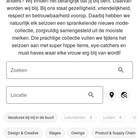
anders? Wij vinden het belangrijk dat jij blij bent. Daarvan 
worden wij blij. Bij ons staat gezelligheid, vriendelijkheid, 
respect en betrouwbaarheid voorop. Daarbij hebben we 
natuurlijk elk seizoen een sprankelende nieuwe mode-
collectie, zorgvuldig samengesteld uit de mooiste 
merken. Die prachtige collectie vullen we tijdens het 
seizoen aan met super hippe items, eye-catchers en 
must-haves waar elke vrouw erg blij van wordt!
Zoeken
Locatie
Vacatures bij mij in de buurt
Leeuwarden
0
Leiden
0
Via
Design & Creative
Stages
Overige
Product & Supply Chain