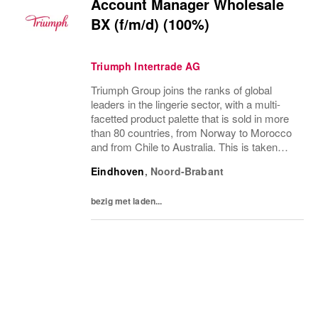
Account Manager Wholesale
BX (f/m/d) (100%)
Triumph Intertrade AG
Triumph Group joins the ranks of global
leaders in the lingerie sector, with a multi-
facetted product palette that is sold in more
than 80 countries, from Norway to Morocco
and from Chile to Australia. This is taken
care of by around 20,000 wholesale
Eindhoven
,
Noord-Brabant
customers, with whom Triumph has
traditionally...
bezig met laden...