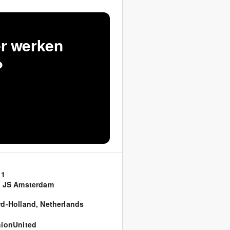
er werken
?
 1
2 JS Amsterdam
d-Holland
,
Netherlands
ionUnited