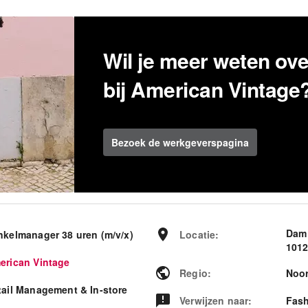
Wil je meer weten ov
bij American Vintage
Bezoek de werkgeverspagina
Dam
nkelmanager 38 uren (m/v/x)
Locatie
:
101
erican Vintage
Regio
:
Noor
tail Management & In-store
Verwijzen naar
:
Fash