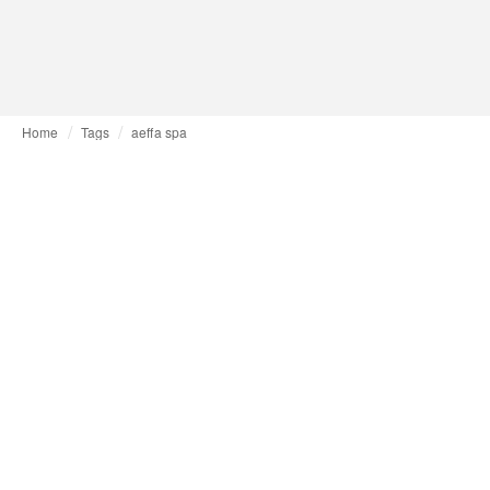
Home
Tags
aeffa spa