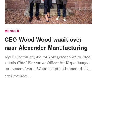
MENSEN
CEO Wood Wood waait over
naar Alexander Manufacturing
Kyrk Macmillan, die tot kort geleden op de stoel
zat als Chief Executive Officer bij Kopenhaags
modemerk Wood Wood, stapt nu binnen bij het
Schotse productiebedrijf Alexander
bezig met laden...
Manufacturing als commercieel directeur, zo
maakt Alexander Manufacturing bekend in een
persbericht. De benoeming van Macmillan als
commercieel directeur markeert volgens...