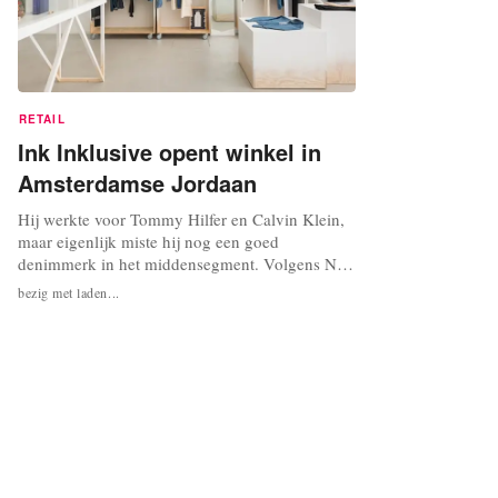
RETAIL
Ink Inklusive opent winkel in
Amsterdamse Jordaan
Hij werkte voor Tommy Hilfer en Calvin Klein,
maar eigenlijk miste hij nog een goed
denimmerk in het middensegment. Volgens Neil
Melgaard-Lewty draait het nu namelijk om jeans
bezig met laden...
van de grote modeketens en van designer
merken. Daarom heeft hij samen met Alexandra
Melgaard-Lewty - voormalig inkoper en
merchandiser van Thomas Pink, Abercrombie
&...