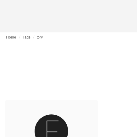
Home
Tags
tory