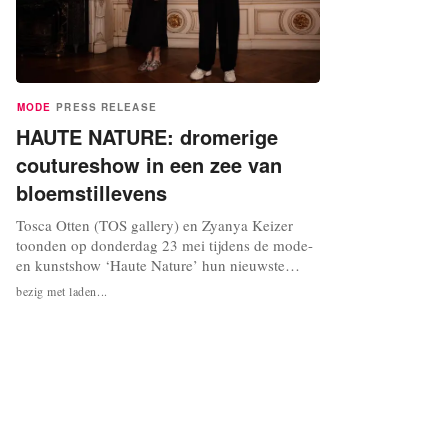
MODE
PRESS RELEASE
HAUTE NATURE: dromerige
coutureshow in een zee van
bloemstillevens
Tosca Otten (TOS gallery) en Zyanya Keizer
toonden op donderdag 23 mei tijdens de mode-
en kunstshow ‘Haute Nature’ hun nieuwste
werken. Creaties als een ode aan de natuur,
bezig met laden...
bloemen en planten in het specifiek. De show
was namelijk onderdeel van de opende
tentoonstelling ‘Flower Lives’ in de
Amsterdamse Kunsthandel P. de Boer, waar
hedendaagse...