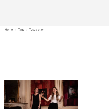
Home
Tags
Tosca otten