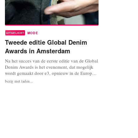
MODE
UITGELICHT
Tweede editie Global Denim
Awards in Amsterdam
Na het succes van de eerste editie van de Global
Denim Awards is het evenement, dat mogelijk
wordt gemaakt door e3, opnieuw in de Europese
denim hoofdstad voor de tweede editie. Voor de
bezig met laden...
editie van 2015 zijn acht opkomende
ontwerpers gekoppeld aan acht van de grootste
denim producenten uit de wereld. De
samenwerkingen hebben geresulteerd in...