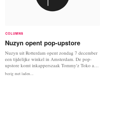
COLUMNS
Nuzyn opent pop-upstore
Nuzyn uit Rotterdam opent zondag 7 december
een tijdelijke winkel in Amsterdam. De pop-
upstore komt inkapperszaak Tommy'z Toko aan
de Admiraal de Ruyterweg. Tot en met 7
bezig met laden...
februari 2009 kan men daar terecht voor labels
als Jeroen van Tuyl en Slow and Steady Wins
the Race. Op elke zaterdagavond, zondag en
maandag verkopen de eigenaren van Nuzyn,...