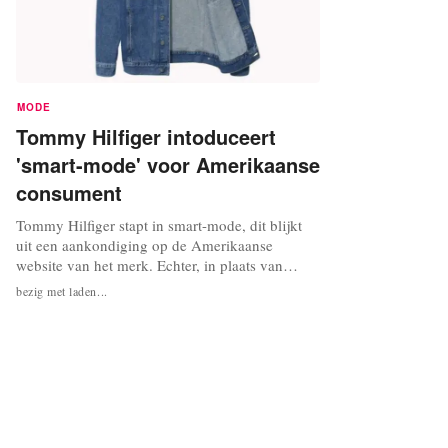
MODE
Tommy Hilfiger intoduceert
'smart-mode' voor Amerikaanse
consument
Tommy Hilfiger stapt in smart-mode, dit blijkt
uit een aankondiging op de Amerikaanse
website van het merk. Echter, in plaats van
kleding die bijhoudt hoe het met je gezondheid
bezig met laden...
is gesteld, heeft het Amerikaanse modebedrijf
technologie ingezet om te onderzoeken hoe
‘loyaal’ zijn klanten zijn. Het modebedrijf
lanceerde donderdag op de Amerikaanse...