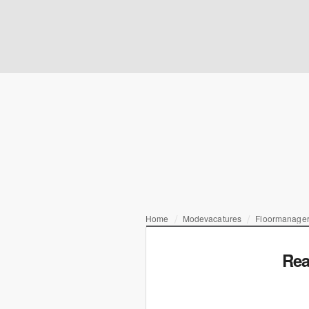
Home
Modevacatures
Floormanage
Rea