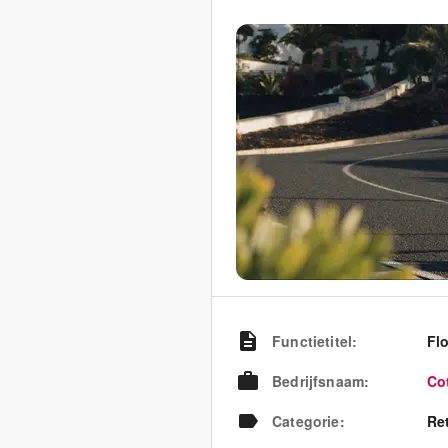
Functietitel
:
Fl
Bedrijfsnaam
:
Co
Categorie
:
Re