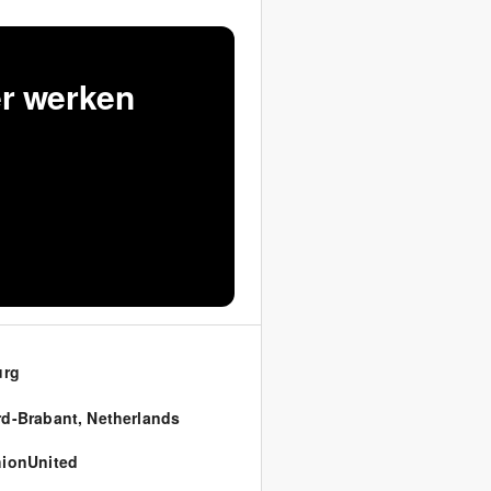
er werken
urg
d-Brabant
,
Netherlands
ionUnited