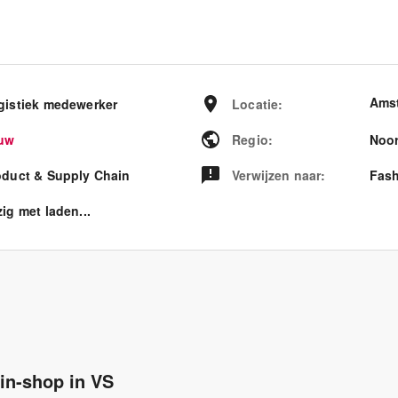
Ams
gistiek medewerker
Locatie
:
uw
Regio
:
Noor
oduct & Supply Chain
Verwijzen naar
:
Fash
ig met laden...
in-shop in VS