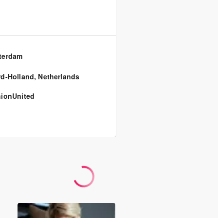
terdam
d-Holland
,
Netherlands
ionUnited