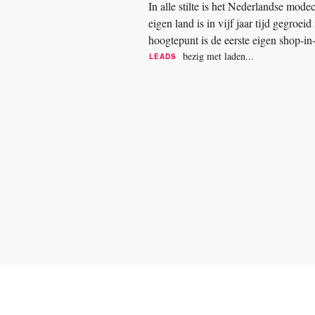
In alle stilte is het Nederlandse mod
eigen land is in vijf jaar tijd gegroe
hoogtepunt is de eerste eigen shop-i
ging. Pauw heet nu Pauw...
bezig met laden...
LEADS