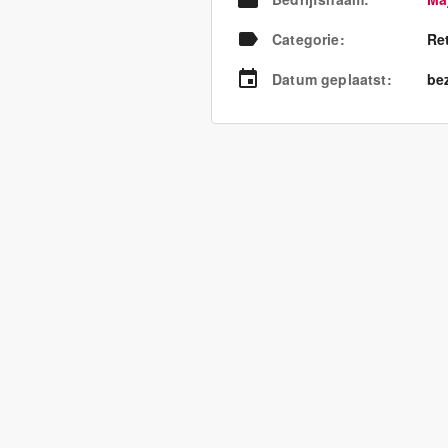
Categorie
:
Re
Datum geplaatst
:
bez