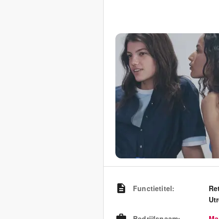
Functietitel
:
Re
Ut
Bedrijfsnaam
:
Ma