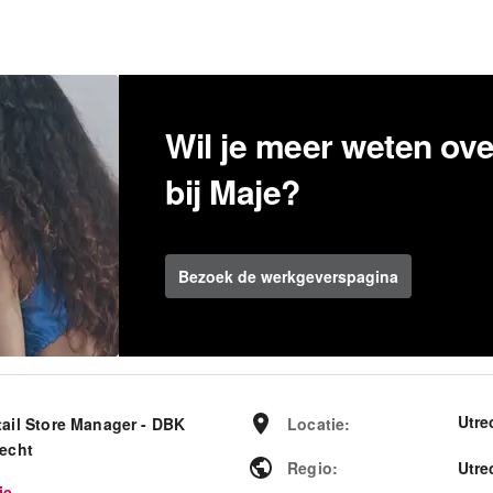
Wil je meer weten ov
bij Maje?
Bezoek de werkgeverspagina
Utre
tail Store Manager - DBK
Locatie
:
recht
Regio
:
Utre
je