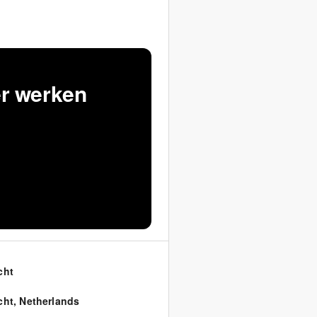
er werken
cht
cht
,
Netherlands