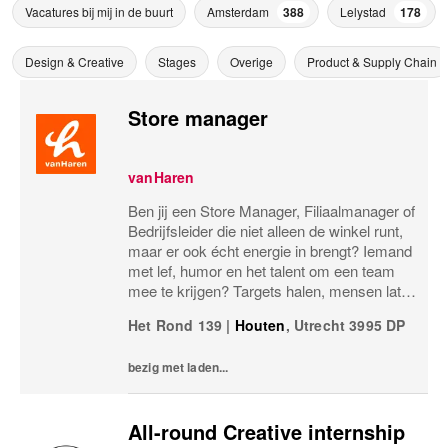
Vacatures bij mij in de buurt
Amsterdam
388
Lelystad
178
Design & Creative
Stages
Overige
Product & Supply Chain
Store manager
vanHaren
Ben jij een Store Manager, Filiaalmanager of
Bedrijfsleider die niet alleen de winkel runt,
maar er ook écht energie in brengt? Iemand
met lef, humor en het talent om een team
mee te krijgen? Targets halen, mensen laten
groeien en een winkel laten knallen, yes,
Het Rond 139
|
Houten
,
Utrecht
3995 DP
please! Dan zoeken wij jou.Bij...
bezig met laden...
All-round Creative internship