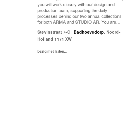
you will work closely with our design and
production team, supporting the daily
processes behind our two annual collections
for both ARMA and STUDIO AR. You are
the person who keeps things structured and
Stevinstraat 7-C
|
Badhoevedorp
,
Noord-
well-documented. At the same time, you
Holland
1171 XW
have a consider
bezig met laden...