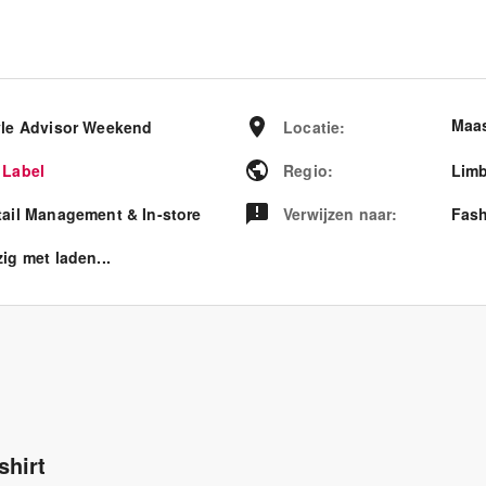
Maas
yle Advisor Weekend
Locatie
:
 Label
Regio
:
Lim
tail Management & In-store
Verwijzen naar
:
Fash
ig met laden...
shirt