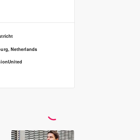
tricht
burg
,
Netherlands
ionUnited