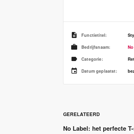
Functietitel
:
St
Bedrijfsnaam
:
No
Categorie
:
Re
Datum geplaatst
:
bez
GERELATEERD
No Label: het perfecte T-