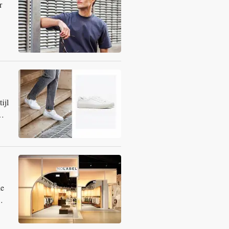
r
ijl
de