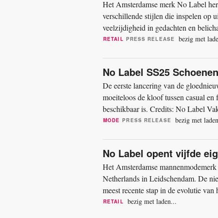
Het Amsterdamse merk No Label herdefi
verschillende stijlen die inspelen op
veelzijdigheid in gedachten en belich
silhouetten en onberispelijk...
bezig met lade
RETAIL
PRESS RELEASE
No Label SS25 Schoenenco
De eerste lancering van de gloednieu
moeiteloos de kloof tussen casual en 
beschikbaar is. Credits: No Label V
vertrouwde partners bij...
bezig met laden
MODE
PRESS RELEASE
No Label opent vijfde ei
Het Amsterdamse mannenmodemerk No 
Netherlands in Leidschendam. De nie
meest recente stap in de evolutie van 
bedacht door Pepijn Smit van...
bezig met laden...
RETAIL