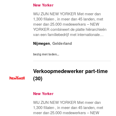
New Yorker
WIJ ZIJN NEW YORKER Met meer dan
1,300 filialen , in meer dan 45 landen, met
meer dan 25.000 medewerkers – NEW
YORKER combineert de platte hiërarchieën
van een familiebedrijf met internationale
allure en creëert daardoor een unieke
Nijmegen
,
Gelderland
werkomgeving. WEES NEW YORKER
Wees jezelf! Iedereen is uniek...
bezig met laden...
Verkoopmedewerker part-time
(30)
New Yorker
WIJ ZIJN NEW YORKER Met meer dan
1,300 filialen , in meer dan 45 landen, met
meer dan 25.000 medewerkers – NEW