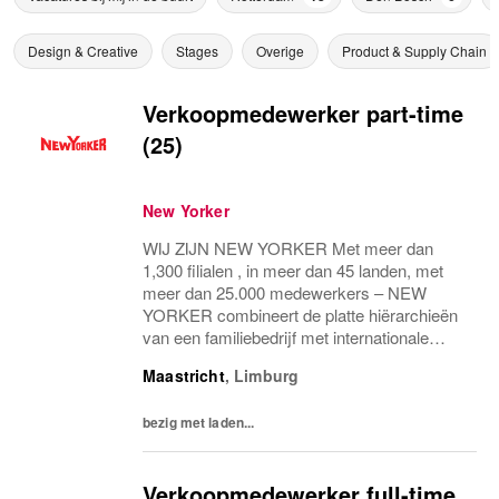
Design & Creative
Stages
Overige
Product & Supply Chain
Verkoopmedewerker part-time
(25)
New Yorker
WIJ ZIJN NEW YORKER Met meer dan
1,300 filialen , in meer dan 45 landen, met
meer dan 25.000 medewerkers – NEW
YORKER combineert de platte hiërarchieën
van een familiebedrijf met internationale
allure en creëert daardoor een unieke
Maastricht
,
Limburg
werkomgeving. WEES NEW YORKER
Wees jezelf! Iedereen is uniek...
bezig met laden...
Verkoopmedewerker full-time