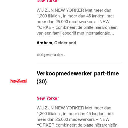
New Yorker
WIJ ZIJN NEW YORKER Met meer dan
1,300 filialen , in meer dan 45 landen, met
meer dan 25.000 medewerkers – NEW
YORKER combineert de platte hiërarchieën
van een familiebedrijf met internationale
allure en creëert daardoor een unieke
Arnhem
,
Gelderland
werkomgeving. WEES NEW YORKER
Wees jezelf! Iedereen is uniek...
bezig met laden...
Verkoopmedewerker part-time
(30)
New Yorker
WIJ ZIJN NEW YORKER Met meer dan
1,300 filialen , in meer dan 45 landen, met
meer dan 25.000 medewerkers – NEW
YORKER combineert de platte hiërarchieën