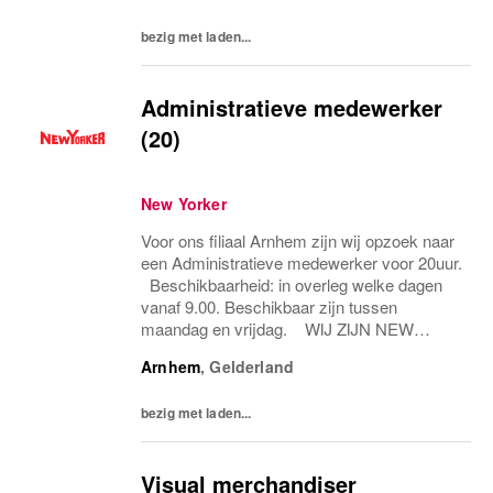
inspireren....
bezig met laden...
Administratieve medewerker
(20)
New Yorker
Voor ons filiaal Arnhem zijn wij opzoek naar
een Administratieve medewerker voor 20uur.
Beschikbaarheid: in overleg welke dagen
vanaf 9.00. Beschikbaar zijn tussen
maandag en vrijdag. WIJ ZIJN NEW
YORKER Met meer dan 1,300 filialen , in
Arnhem
,
Gelderland
meer dan 45 landen, met meer dan 25.000
medewerkers –...
bezig met laden...
Visual merchandiser