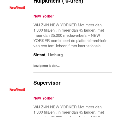
Hulpkracht ( 0-uren)
New Yorker
WIJ ZIJN NEW YORKER Met meer dan
1,300 filialen , in meer dan 45 landen, met
meer dan 25.000 medewerkers – NEW
YORKER combineert de platte hiërarchieën
van een familiebedrijf met internationale
allure en creëert daardoor een unieke
Sittard
,
Limburg
werkomgeving. WEES NEW YORKER
Wees jezelf! Iedereen is uniek...
bezig met laden...
Supervisor
New Yorker
WIJ ZIJN NEW YORKER Met meer dan
1,300 filialen , in meer dan 45 landen, met