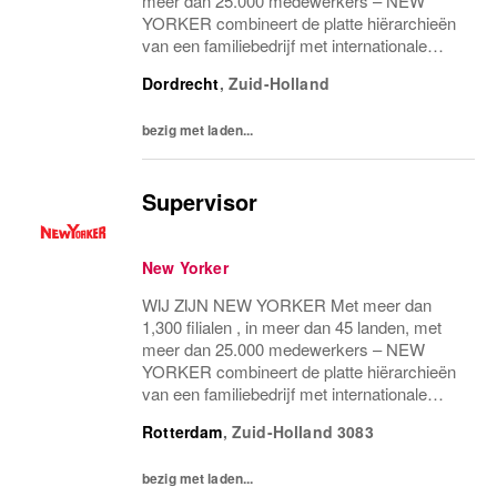
meer dan 25.000 medewerkers – NEW
YORKER combineert de platte hiërarchieën
van een familiebedrijf met internationale
allure en creëert daardoor een unieke
Dordrecht
,
Zuid-Holland
werkomgeving. WEES NEW YORKER
Wees jezelf! Iedereen is uniek...
bezig met laden...
Supervisor
New Yorker
WIJ ZIJN NEW YORKER Met meer dan
1,300 filialen , in meer dan 45 landen, met
meer dan 25.000 medewerkers – NEW
YORKER combineert de platte hiërarchieën
van een familiebedrijf met internationale
allure en creëert daardoor een unieke
Rotterdam
,
Zuid-Holland
3083
werkomgeving. WEES NEW YORKER
Wees jezelf! Iedereen is uniek...
bezig met laden...