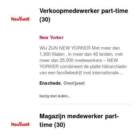
Verkoopmedewerker part-time
(30)
New Yorker
WIJ ZIJN NEW YORKER Met meer dan
1,300 filialen , in meer dan 45 landen, met
meer dan 25.000 medewerkers – NEW
YORKER combineert de platte hiërarchieën
van een familiebedrijf met internationale
allure en creëert daardoor een unieke
Enschede
,
Overijssel
werkomgeving. WEES NEW YORKER
Wees jezelf! Iedereen is uniek...
bezig met laden...
Magazijn medewerker part-
time (30)