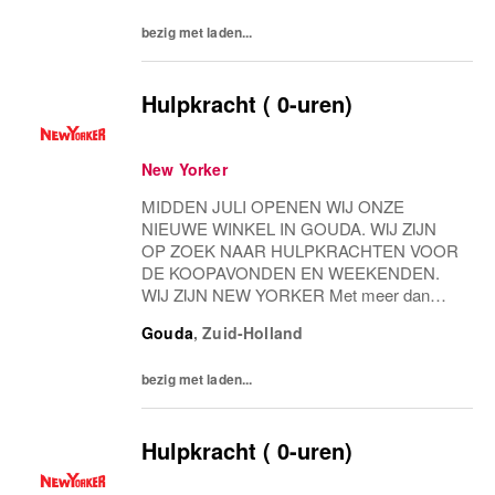
YORKER Met meer dan...
bezig met laden...
Hulpkracht ( 0-uren)
New Yorker
MIDDEN JULI OPENEN WIJ ONZE
NIEUWE WINKEL IN GOUDA. WIJ ZIJN
OP ZOEK NAAR HULPKRACHTEN VOOR
DE KOOPAVONDEN EN WEEKENDEN.
WIJ ZIJN NEW YORKER Met meer dan
1,300 filialen , in meer dan 45 landen, met
Gouda
,
Zuid-Holland
meer dan 25.000 medewerkers – NEW
YORKER combineert de platte hiërarchieën
bezig met laden...
van een...
Hulpkracht ( 0-uren)