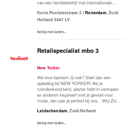
van een familiebedrijf met internationale
allure en creëert daardoor een unieke
Korte Poolsterstraat 2
|
Rotterdam
,
Zuid-
werkomgeving. WEES NEW YORKER
Holland
3067 LV
Wees jezelf! Iedereen is uniek...
bezig met laden...
Retailspecialist mbo 3
New Yorker
We love fashion! Jij ook? Start dan een
opleiding bij NEW YORKER! Als je
ruimdenkend bent, plezier hebt in verkopen
en anderen inspireert met je gevoel voor
mode, dan pas je perfect bij ons. WIJ ZIJN
NEW YORKER Met meer dan 1,300 filialen ,
Leidschendam
,
Zuid-Holland
in meer dan 45 landen, met meer dan 25.000
medewerkers...
bezig met laden...