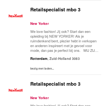
Retailspecialist mbo 3
New Yorker
We love fashion! Jij ook? Start dan een
opleiding bij NEW YORKER! Als je
ruimdenkend bent, plezier hebt in verkopen
en anderen inspireert met je gevoel voor
mode, dan pas je perfect bij ons. WIJ ZIJN
NEW YORKER Met meer dan 1,300 filialen ,
Rotterdam
,
Zuid-Holland
3083
in meer dan 45 landen, met meer dan 25.000
medewerkers...
bezig met laden...
Retailspecialist mbo 3
New Yorker
We love fashion! Jij ook? Start dan een