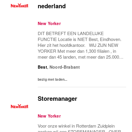
nederland
New Yorker
DIT BETREFT EEN LANDELIJKE
FUNCTIE Locatie is NIET Best, Eindhoven.
Hier zit het hoofdkantoor. WIJ ZIJN NEW
YORKER Met meer dan 1,300 filialen , in
meer dan 45 landen, met meer dan 25.000
medewerkers – NEW YORKER combineert
Best
,
Noord-Brabant
de platte hiërarchieën van een familiebedrijf
met internationale allure...
bezig met laden...
Storemanager
New Yorker
Voor onze winkel in Rotterdam Zuidplein
zoeken wij een STOREMANAGER. OVER