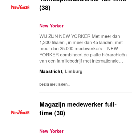
(38)
New Yorker
WIJ ZIJN NEW YORKER Met meer dan
1,300 filialen , in meer dan 45 landen, met
meer dan 25.000 medewerkers – NEW
YORKER combineert de platte hiërarchieën
van een familiebedrijf met internationale
allure en creëert daardoor een unieke
Maastricht
,
Limburg
werkomgeving. WEES NEW YORKER
Wees jezelf! Iedereen is uniek...
bezig met laden...
Magazijn medewerker full-
time (38)
New Yorker