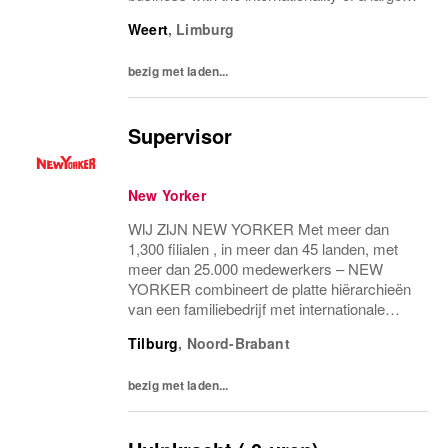
corporation, creating a unique working
Weert
,
Limburg
environment. Straightforward and honest. BE
NEW YORKER. Just...
bezig met laden...
Supervisor
New Yorker
WIJ ZIJN NEW YORKER Met meer dan
1,300 filialen , in meer dan 45 landen, met
meer dan 25.000 medewerkers – NEW
YORKER combineert de platte hiërarchieën
van een familiebedrijf met internationale
allure en creëert daardoor een unieke
Tilburg
,
Noord-Brabant
werkomgeving. WEES NEW YORKER
Wees jezelf! Iedereen is uniek...
bezig met laden...