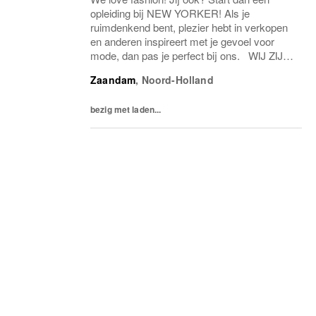
opleiding bij NEW YORKER! Als je
ruimdenkend bent, plezier hebt in verkopen
en anderen inspireert met je gevoel voor
mode, dan pas je perfect bij ons. WIJ ZIJN
NEW YORKER Met meer dan 1,300 filialen ,
Zaandam
,
Noord-Holland
in meer dan 45 landen, met meer dan 25.000
medewerkers...
bezig met laden...