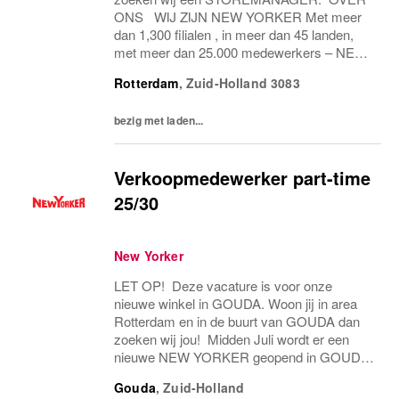
ONS WIJ ZIJN NEW YORKER Met meer
dan 1,300 filialen , in meer dan 45 landen,
met meer dan 25.000 medewerkers – NEW
YORKER combineert de platte hiërarchieën
Rotterdam
,
Zuid-Holland
3083
van een familiebedrijf met internationale
allure en creëert...
bezig met laden...
Verkoopmedewerker part-time
25/30
New Yorker
LET OP! Deze vacature is voor onze
nieuwe winkel in GOUDA. Woon jij in area
Rotterdam en in de buurt van GOUDA dan
zoeken wij jou! Midden Juli wordt er een
nieuwe NEW YORKER geopend in GOUDA.
Wij zoeken nog verkoopmedewerkers 25 /
Gouda
,
Zuid-Holland
30 uur en hulpkrachten. WIJ ZIJN NEW