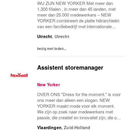
WIJ ZIJN NEW YORKER Met meer dan
1,300 filialen , in meer dan 45 landen, met
meer dan 25.000 medewerkers – NEW
YORKER combineert de platte hiërarchieën
van een familiebedrijf met internationale
allure en creëert daardoor een unieke
Utrecht
,
Utrecht
werkomgeving. WEES NEW YORKER
Wees jezelf! Iedereen is uniek...
bezig met laden...
Assistent storemanager
New Yorker
OVER ONS "Dress for the moment." is voor
ons meer dan alleen een slogan. NEW
YORKER maakt mode voor elk moment.
We zijn op zoek naar medewerkers met
passie, die creatief en innovatief zijn, die ons
vooruit helpen met hun persoonlijkheid,
Vlaardingen
,
Zuid-Holland
enthousiasme en ons voortdurend opnieuw