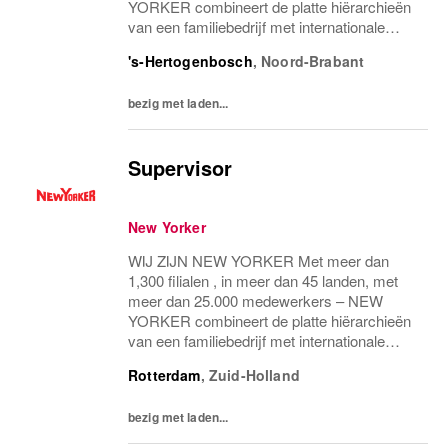
YORKER combineert de platte hiërarchieën
van een familiebedrijf met internationale
allure en creëert daardoor een unieke
's-Hertogenbosch
,
Noord-Brabant
werkomgeving. WEES NEW YORKER
Wees jezelf! Iedereen is uniek...
bezig met laden...
Supervisor
New Yorker
WIJ ZIJN NEW YORKER Met meer dan
1,300 filialen , in meer dan 45 landen, met
meer dan 25.000 medewerkers – NEW
YORKER combineert de platte hiërarchieën
van een familiebedrijf met internationale
allure en creëert daardoor een unieke
Rotterdam
,
Zuid-Holland
werkomgeving. WEES NEW YORKER
Wees jezelf! Iedereen is uniek...
bezig met laden...