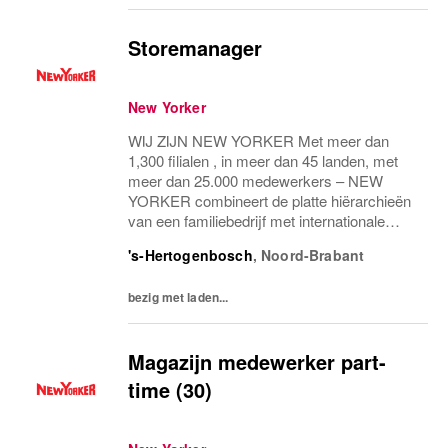
Storemanager
New Yorker
WIJ ZIJN NEW YORKER Met meer dan
1,300 filialen , in meer dan 45 landen, met
meer dan 25.000 medewerkers – NEW
YORKER combineert de platte hiërarchieën
van een familiebedrijf met internationale
allure en creëert daardoor een unieke
's-Hertogenbosch
,
Noord-Brabant
werkomgeving. WEES NEW YORKER
Wees jezelf! Iedereen is uniek...
bezig met laden...
Magazijn medewerker part-
time (30)