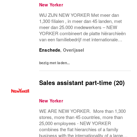
New Yorker
WIJ ZIJN NEW YORKER Met meer dan
1,300 filialen , in meer dan 45 landen, met
meer dan 25.000 medewerkers – NEW
YORKER combineert de platte hiërarchieën
van een familiebedrijf met internationale
allure en creëert daardoor een unieke
Enschede
,
Overijssel
werkomgeving. WEES NEW YORKER
Wees jezelf! Iedereen is uniek...
bezig met laden...
Sales assistant part-time (20)
New Yorker
WE ARE NEW YORKER. More than 1,300
stores, more than 45 countries, more than
25,000 employees - NEW YORKER
combines the flat hierarchies of a family
business with the internationality of a large