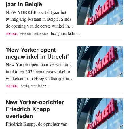
verrijzen. Moderne werk- en creatieve
jaar in België
ruimtes combineren functionaliteit en
NEW YORKER viert dit jaar het
designkwaliteit, belooft een
twintigjarig bestaan in België. Sinds
persbericht. Naast de gebruikelijke
de opening van de eerste winkel in
kantoren,...
Antwerpen heeft de internationale
bezig met laden...
RETAIL
PRESS RELEASE
modeketen haar aanwezigheid
gestaag uitgebreid. Inmiddels telt het
'New Yorker opent
merk meer dan tien filialen verspreid
megawinkel in Utrecht'
over het hele land, van winkelstraten
New Yorker opent naar verwachting
tot grote shoppingcentra. NEW
in oktober 2025 een megawinkel in
YORKER behoort met ruim 1.200
winkelcentrum Hoog Catharijne in
winkels...
Utrecht. De winkel wordt 3.200
bezig met laden...
RETAIL
vierkante meter groot, zo meldt
Indebuurt als eerste. Naar verluidt
New Yorker-oprichter
wordt dit een van de grootste winkels
Friedrich Knapp
van New Yorker in Nederland. In
overleden
juni 2024 opende de modeketen in
Friedrich Knapp, de oprichter van
winkelcentrum De Kolk aan de