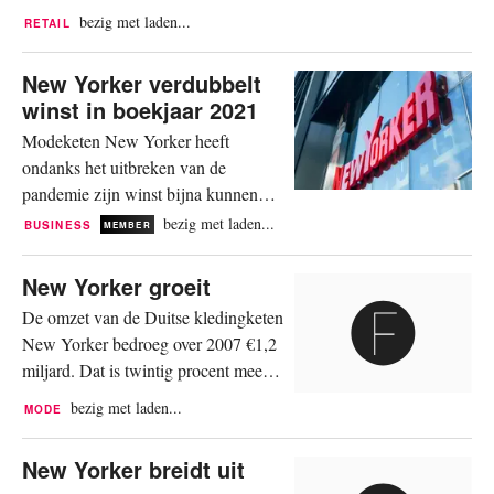
Nieuwendijk, krijgt de winkel een
bezig met laden...
RETAIL
‘facelift’ en opent de winkel opnieuw
zijn deuren op 8 juni, zo laat New
New Yorker verdubbelt
Yorker weten in een persbericht.
winst in boekjaar 2021
New Yorker breidde de winkel uit en
Modeketen New Yorker heeft
fungeert nu als ‘s werelds grootste
ondanks het uitbreken van de
flagshipstore van de Duitse...
pandemie zijn winst bijna kunnen
verdubbelen. Het geconsolideerde
bezig met laden...
BUSINESS
MEMBER
nettoresultaat steeg tot 339 miljoen
euro in 2021, zo blijkt uit de
New Yorker groeit
gepubliceerde jaarrekening. In het
De omzet van de Duitse kledingketen
voorgaande jaar bedroeg de winst
New Yorker bedroeg over 2007 €1,2
nog 173 miljoen euro. Volgens het
miljard. Dat is twintig procent meer
jaarverslag had New Yorker zijn
dan vorig jaar. Het succes is vooral te
verwachtingen voor het...
bezig met laden...
MODE
danken aan de groei van het bedrijf,
dat vorig jaar begon op de markten
New Yorker breidt uit
van Estland, Roemenië, Saoedi