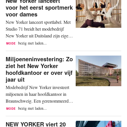
New Yorker lanceert
breidt het bedrijf zijn merkwereld uit
voor het eerst sportmerk
met zes zintuiglijke dimensies. De
voor dames
uitbreiding van het portfolio is een
New Yorker lanceert sportlabel. Met
logische stap in de positionering als
Studio 71 breidt het modebedrijf
een...
New Yorker uit Duitsland zijn eigen
merken uit met een sportlabel, zo
bezig met laden...
MODE
meldt het bedrijf donderdag. De
naam van het dameslabel, dat
Miljoeneninvestering: Zo
‘functionaliteit, comfort en design
ziet het New Yorker
combineert’, is een verwijzing naar
hoofdkantoor er over vijf
het oprichtingsjaar van het bedrijf,
jaar uit
1971. De eerste sportcollectie van...
Modebedrijf New Yorker investeert
miljoenen in haar hoofdkantoor in
Braunschweig. Een gerenommeerd
architectenbureau uit Hamburg
bezig met laden...
MODE
ontwerpt de campus. De nieuwe
campus moet over vier tot vijf jaar
NEW YORKER viert 20