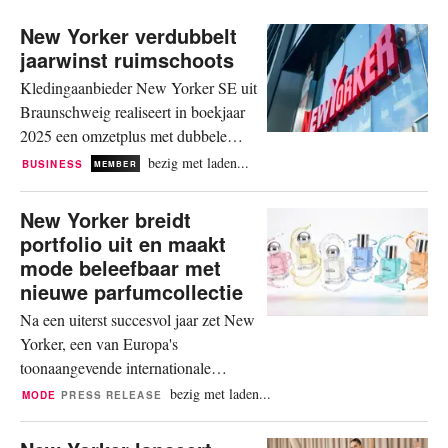
New Yorker verdubbelt
jaarwinst ruimschoots
Kledingaanbieder New Yorker SE uit
Braunschweig realiseert in boekjaar
2025 een omzetplus met dubbele
cijfers en een forse winststijging,
bezig met laden...
BUSINESS
MEMBER
ondanks moeilijke
marktomstandigheden. Dit blijkt uit
New Yorker breidt
het recente jaarverslag, enkele dagen
portfolio uit en maakt
geleden gepubliceerd in het Duitse
mode beleefbaar met
ondernemingsregister. De
nieuwe parfumcollectie
concernomzet bereikte vorig jaar
Na een uiterst succesvol jaar zet New
bijna 3,6 miljard euro,...
Yorker, een van Europa's
toonaangevende internationale
young-fashion merken, de volgende
bezig met laden...
MODE
PRESS RELEASE
strategische mijlpaal: Met de
lancering van een eigen parfumlijn