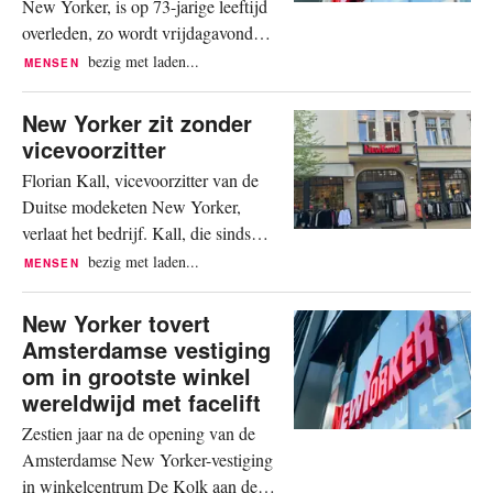
New Yorker, is op 73-jarige leeftijd
Nieuwendijk in...
overleden, zo wordt vrijdagavond
bevestigd aan FashionUnited. "Met
bezig met laden...
MENSEN
groot verdriet nemen we afscheid van
onze eigenaar en algemeen directeur,
New Yorker zit zonder
die door zijn moedige en visionaire
vicevoorzitter
handelen New Yorker tot een van 's
Florian Kall, vicevoorzitter van de
werelds toonaangevende
Duitse modeketen New Yorker,
modebedrijven heeft gemaakt. De
verlaat het bedrijf. Kall, die sinds
heer...
2005 bij het bedrijf werkt en het al
bezig met laden...
MENSEN
enige tijd samen met oprichter
Friedrich Knapp leidt, kondigt aan
New Yorker tovert
zijn bestaande contract aan het einde
Amsterdamse vestiging
van het jaar te beëindigen, aldus New
om in grootste winkel
Yorker in een verklaring. Tegen deze
wereldwijd met facelift
achtergrond “reorganiseert...
Zestien jaar na de opening van de
Amsterdamse New Yorker-vestiging
in winkelcentrum De Kolk aan de