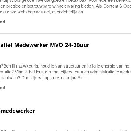
een prettige en betrouwbare winkelervaring bieden. Als Content & O
r dat onze webshop actueel, overzichtelijk en...
and
ratief Medewerker MVO 24-38uur
?Ben jij nauwkeurig, houd je van structuur en krijg je energie van h
matie? Vind je het leuk om met cijfers, data en administratie te werk
anisatie? Dan zijn wij op zoek naar jou!Als...
and
tsmedewerker