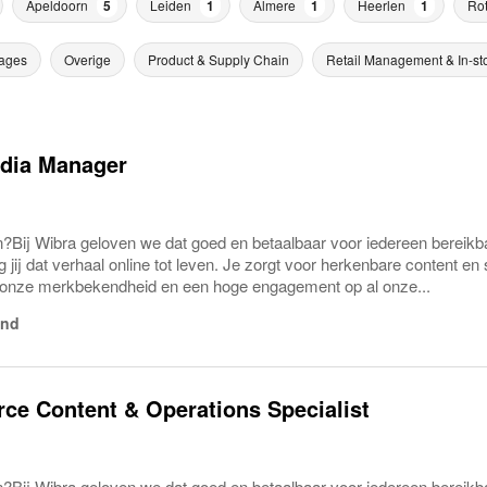
Apeldoorn
5
Leiden
1
Almere
1
Heerlen
1
Ro
ages
Overige
Product & Supply Chain
Retail Management & In-st
edia Manager
n?Bij Wibra geloven we dat goed en betaalbaar voor iedereen bereikba
jij dat verhaal online tot leven. Je zorgt voor herkenbare content e
 onze merkbekendheid en een hoge engagement op al onze...
and
e Content & Operations Specialist
n?Bij Wibra geloven we dat goed en betaalbaar voor iedereen bereikba