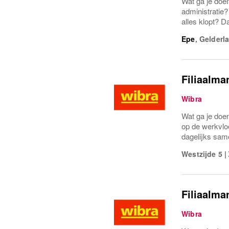
Wat ga je doen
administratie?
alles klopt? D
Epe
,
Gelderl
Filiaalm
Wibra
Wat ga je doen
op de werkvlo
dagelijks same
Westzijde 5
|
Filiaalma
Wibra