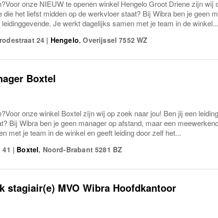
n?Voor onze NIEUW te openen winkel Hengelo Groot Driene zijn wij op
 die het liefst midden op de werkvloer staat? Bij Wibra ben je geen
eidinggevende. Je werkt dagelijks samen met je team in de winkel..
rodestraat 24
|
Hengelo
,
Overijssel
7552 WZ
nager Boxtel
?Voor onze winkel Boxtel zijn wij op zoek naar jou! Ben jij een leidin
at? Bij Wibra ben je geen manager op afstand, maar een meewerkend
n met je team in de winkel en geeft leiding door zelf het...
t 41
|
Boxtel
,
Noord-Brabant
5281 BZ
k stagiair(e) MVO Wibra Hoofdkantoor