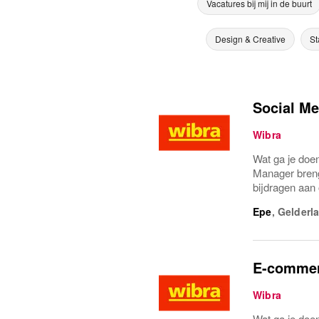
Vacatures bij mij in de buurt
Design & Creative
St
Social M
Wibra
Wat ga je doe
Manager breng 
bijdragen aan
Epe
,
Gelderl
E-commerc
Wibra
Wat ga je doe