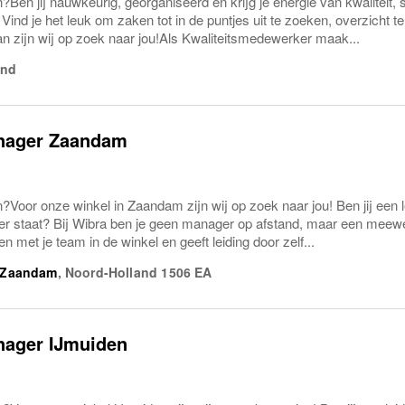
?Ben jij nauwkeurig, georganiseerd en krijg je energie van kwaliteit,
 Vind je het leuk om zaken tot in de puntjes uit te zoeken, overzicht 
an zijn wij op zoek naar jou!Als Kwaliteitsmedewerker maak...
and
anager Zaandam
?Voor onze winkel in Zaandam zijn wij op zoek naar jou! Ben jij een l
er staat? Bij Wibra ben je geen manager op afstand, maar een meew
n met je team in de winkel en geeft leiding door zelf...
Zaandam
,
Noord-Holland
1506 EA
nager IJmuiden