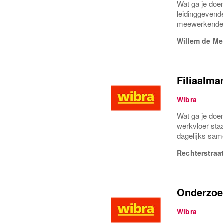
Wat ga je doe
leidinggevende
meewerkende l
Willem de Me
Filiaalma
Wibra
Wat ga je doen
werkvloer sta
dagelijks same
Rechterstraa
Onderzoe
Wibra