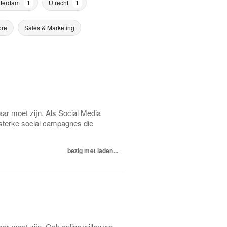
tterdam
1
Utrecht
1
ore
Sales & Marketing
ar moet zijn. Als Social Media
n sterke social campagnes die
bezig met laden...
ar moet zijn. Ook online willen we