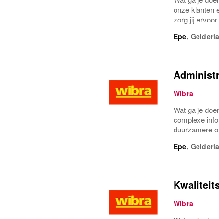
onze klanten 
zorg jij ervoo
Epe
,
Gelderl
Administ
Wibra
Wat ga je doen
complexe infor
duurzamere org
Epe
,
Gelderl
Kwalitei
Wibra