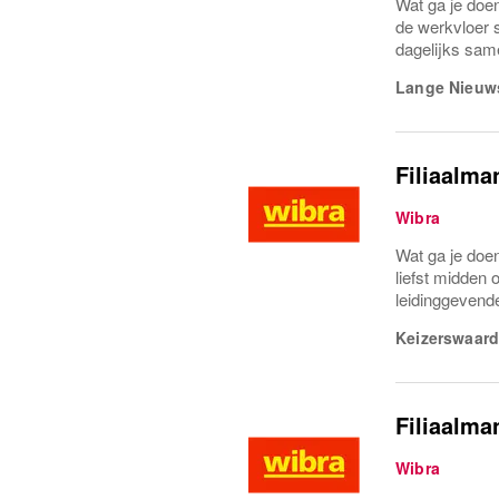
Wat ga je doen
de werkvloer 
dagelijks same
Lange Nieuws
Filiaalma
Wibra
Wat ga je doen
liefst midden
leidinggevende
Keizerswaard
Filiaalma
Wibra