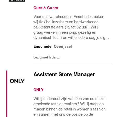
Guts & Gusto
Voor ons warehouse in Enschede zoeken
wij flexibel inzetbare en hardwerkende
pakketknuffelaars (12 tot 32 uur). Wil jij
graag werken in een jong, gezellig en
dynamisch team en wil je iedere dag je eigen
inpakrecord verbreken? Dan zijn wij op zoek
Enschede
,
Overijssel
naar jou! Wat je zoal gaat doen: Je maakt
onze...
bezig met laden...
Assistent Store Manager
ONLY
Wil jij onderdeel zijn van één van de snelst
groeiende fashionretailers? Wil jij stappen
maken binnen de retail in women’s fashion
en samen met ons de positie op de