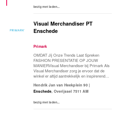
bezig met laden...
Visual Merchandiser PT
Enschede
Primark
OMDAT Jij Onze Trends Laat Spreken
FASHION PRESENTATIE OP JOUW
MANIERVisual Merchandiser bij Primark Als
Visual Merchandiser zorg je ervoor dat de
winkel er altijd aantrekkelijk en inspirerend
uitziet volgens de Primark-richtlijnen. Je richt
Hendrik Jan van Heekplein 90
|
etalages en displays in, bewaakt het visuele
Enschede
,
Overijssel
7511 AM
imago en...
bezig met laden...