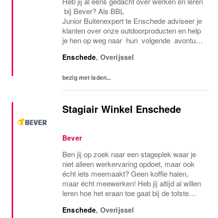
Heb jij al eens gedacht over werken én leren
bij Bever? Als BBL
Junior Buitenexpert te Enschede adviseer je
klanten over onze outdoorproducten en help
je hen op weg naar hun volgende avontuur.
Je verkoopt niet alleen, je leert ook hoe
Enschede
,
Overijssel
je klanten
klantgericht en commercieel begeleidt en zor
bezig met laden...
gt...
Stagiair Winkel Enschede
Bever
Ben jij op zoek naar een stageplek waar je
niet alleen werkervaring opdoet, maar ook
écht iets meemaakt? Geen koffie halen,
maar écht meewerken! Heb jij altijd al willen
leren hoe het eraan toe gaat bij de tofste
outdoor Retailer van Nederland? Dan is dit
Enschede
,
Overijssel
jouw kans! Solliciteer en wordt...