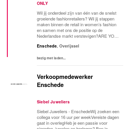
ONLY
Wil jij onderdeel zijn van één van de snelst
groeiende fashionretailers? Wil jij stappen
maken binnen de retail in women’s fashion
en samen met ons de positie op de
Nederlandse markt verstevigen?ARE YOU
THE ONE AND ONLY?Voor onze ONLY
Enschede
,
Overijssel
Store in Enschede zijn we op zoek naar een
parttime...
bezig met laden...
Verkoopmedewerker
Enschede
Siebel Juweliers
Siebel Juweliers - EnschedeWij zoeken een
collega voor 16 uur per weekVereiste dagen
gaat in overlegHeb je een passie voor
sieraden, juwelen en horloges? Ben je