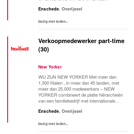
Enschede
,
Overijssel
bezig met laden...
Verkoopmedewerker part-time
(30)
New Yorker
WIJ ZIJN NEW YORKER Met meer dan
1,300 filialen , in meer dan 45 landen, met
meer dan 25.000 medewerkers – NEW
YORKER combineert de platte hiërarchieën
van een familiebedrijf met internationale
allure en creëert daardoor een unieke
Enschede
,
Overijssel
werkomgeving. WEES NEW YORKER
Wees jezelf! Iedereen is uniek...
bezig met laden...