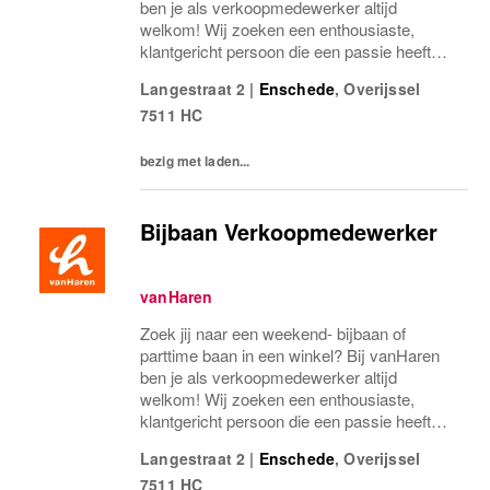
ben je als verkoopmedewerker altijd
welkom! Wij zoeken een enthousiaste,
klantgericht persoon die een passie heeft
voor het verkopen van schoenen.
Langestraat 2
|
Enschede
,
Overijssel
Misschien heb je al ervaring als verkoper in
7511 HC
een winkel, sales...
bezig met laden...
Bijbaan Verkoopmedewerker
vanHaren
Zoek jij naar een weekend- bijbaan of
parttime baan in een winkel? Bij vanHaren
ben je als verkoopmedewerker altijd
welkom! Wij zoeken een enthousiaste,
klantgericht persoon die een passie heeft
voor het verkopen van schoenen.
Langestraat 2
|
Enschede
,
Overijssel
Misschien heb je al ervaring als verkoper in
7511 HC
een winkel, sales...