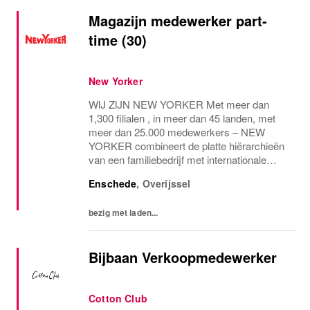
Magazijn medewerker part-
time (30)
New Yorker
WIJ ZIJN NEW YORKER Met meer dan
1,300 filialen , in meer dan 45 landen, met
meer dan 25.000 medewerkers – NEW
YORKER combineert de platte hiërarchieën
van een familiebedrijf met internationale
allure en creëert daardoor een unieke
Enschede
,
Overijssel
werkomgeving. WEES NEW YORKER
Wees jezelf! Iedereen is uniek...
bezig met laden...
Bijbaan Verkoopmedewerker
Cotton Club