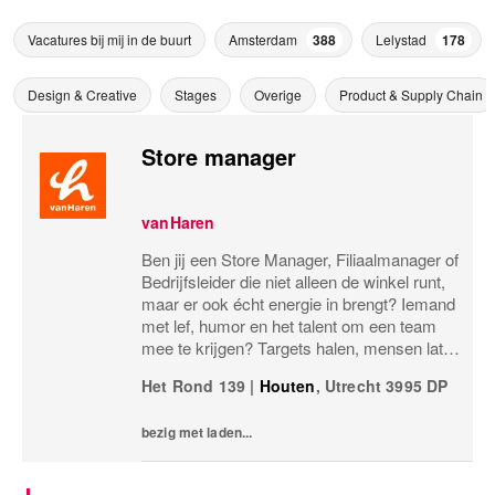
Vacatures bij mij in de buurt
Amsterdam
388
Lelystad
178
Design & Creative
Stages
Overige
Product & Supply Chain
Store manager
vanHaren
Ben jij een Store Manager, Filiaalmanager of
Bedrijfsleider die niet alleen de winkel runt,
maar er ook écht energie in brengt? Iemand
met lef, humor en het talent om een team
mee te krijgen? Targets halen, mensen laten
groeien en een winkel laten knallen, yes,
Het Rond 139
|
Houten
,
Utrecht
3995 DP
please! Dan zoeken wij jou.Bij...
bezig met laden...