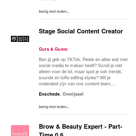
bezig met laden...
Stage Social Content Creator
Guts & Gusto
Ben jij gek op TikTok, Reels en alles wat met
social media te maken heeft? Scroll je niet
alleen voor de lol, maar spot je ook trends,
sounds en toffe editing styles? Wil je
onderdeel zijn van ons content team,
samenwerken met onze Social Content
Enschede
,
Overijssel
Creator en mee op shoots en content
dagen? Dan is...
bezig met laden...
Brow & Beauty Expert - Part-
Time 0.6