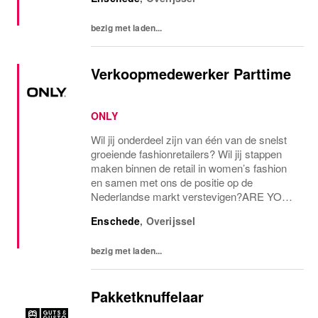
bezig met laden...
Verkoopmedewerker Parttime
ONLY
Wil jij onderdeel zijn van één van de snelst
groeiende fashionretailers? Wil jij stappen
maken binnen de retail in women’s fashion
en samen met ons de positie op de
Nederlandse markt verstevigen?ARE YOU
THE ONE AND ONLY?Voor onze ONLY
Enschede
,
Overijssel
Store in Esnchede zijn we op zoek naar een
parttime...
bezig met laden...
Pakketknuffelaar