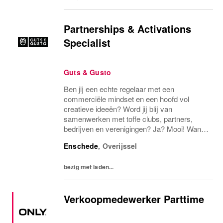
Partnerships & Activations
Specialist
Guts & Gusto
Ben jij een echte regelaar met een
commerciële mindset en een hoofd vol
creatieve ideeën? Word jij blij van
samenwerken met toffe clubs, partners,
bedrijven en verenigingen? Ja? Mooi! Want
wij zoeken een energieke Partnerships &
Enschede
,
Overijssel
Activations Specialist die ons marketingteam
komt versterken!...
bezig met laden...
Verkoopmedewerker Parttime