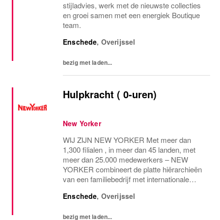
stijladvies, werk met de nieuwste collecties
en groei samen met een energiek Boutique
team.
Enschede
,
Overijssel
bezig met laden...
Hulpkracht ( 0-uren)
New Yorker
WIJ ZIJN NEW YORKER Met meer dan
1,300 filialen , in meer dan 45 landen, met
meer dan 25.000 medewerkers – NEW
YORKER combineert de platte hiërarchieën
van een familiebedrijf met internationale
allure en creëert daardoor een unieke
Enschede
,
Overijssel
werkomgeving. WEES NEW YORKER
Wees jezelf! Iedereen is uniek...
bezig met laden...