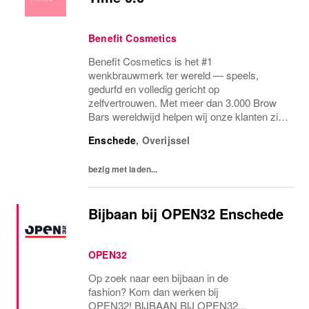
Benefit Cosmetics
Benefit Cosmetics is het #1
wenkbrauwmerk ter wereld — speels,
gedurfd en volledig gericht op
zelfvertrouwen. Met meer dan 3.000 Brow
Bars wereldwijd helpen wij onze klanten zich
op hun best te voelen met perfecte
Enschede
,
Overijssel
wenkbrauwen en leuke, makkelijk te
gebruiken make-up.
bezig met laden...
Bijbaan bij OPEN32 Enschede
OPEN32
Op zoek naar een bijbaan in de
fashion? Kom dan werken bij
OPEN32! BIJBAAN BIJ OPEN32...