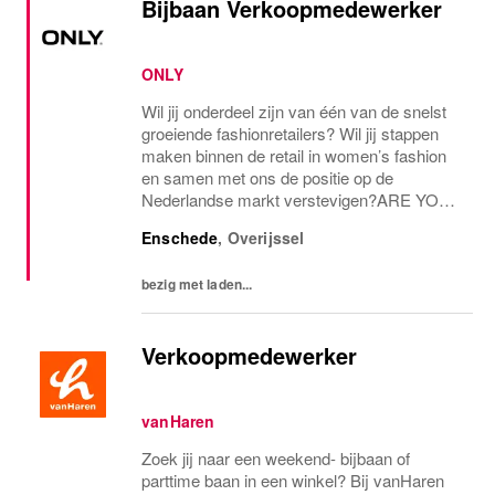
Bijbaan Verkoopmedewerker
ONLY
Wil jij onderdeel zijn van één van de snelst
groeiende fashionretailers? Wil jij stappen
maken binnen de retail in women’s fashion
en samen met ons de positie op de
Nederlandse markt verstevigen?ARE YOU
THE ONE AND ONLY?Voor onze ONLY
Enschede
,
Overijssel
Store in Enschede zijn we op zoek naar een
verkoopmedewerker...
bezig met laden...
Verkoopmedewerker
vanHaren
Zoek jij naar een weekend- bijbaan of
parttime baan in een winkel? Bij vanHaren