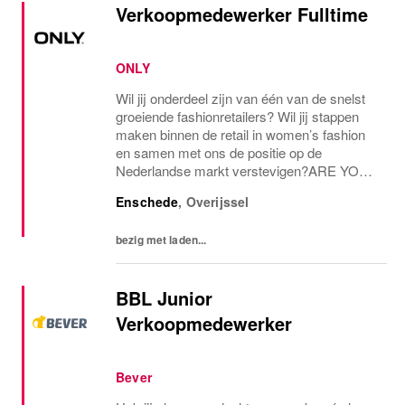
Verkoopmedewerker Fulltime
ONLY
Wil jij onderdeel zijn van één van de snelst
groeiende fashionretailers? Wil jij stappen
maken binnen de retail in women’s fashion
en samen met ons de positie op de
Nederlandse markt verstevigen?ARE YOU
THE ONE AND ONLY?Voor onze ONLY
Enschede
,
Overijssel
Store in Enschede zijn we op zoek naar een
fulltime...
bezig met laden...
BBL Junior
Verkoopmedewerker
Bever