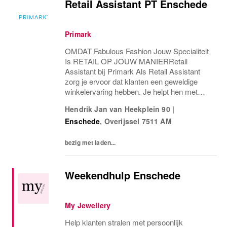
Retail Assistant PT Enschede
Primark
OMDAT Fabulous Fashion Jouw Specialiteit
Is RETAIL OP JOUW MANIERRetail
Assistant bij Primark Als Retail Assistant
zorg je ervoor dat klanten een geweldige
winkelervaring hebben. Je helpt hen met
maten, stijlen en aankopen, terwijl je de
Hendrik Jan van Heekplein 90
|
winkel netjes en overzichtelijk houdt. Bij de
Enschede
,
Overijssel
7511 AM
kassa bied je...
bezig met laden...
Weekendhulp Enschede
My Jewellery
Help klanten stralen met persoonlijk