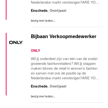
Nederlandse markt verstevigen?ARE YOU
THE ONE AND ONLY?Voor onze ONLY
Enschede
,
Overijssel
Store in Enschede zijn we op zoek naar een
assistent store...
bezig met laden...
Bijbaan Verkoopmedewerker
ONLY
Wil jij onderdeel zijn van één van de snelst
groeiende fashionretailers? Wil jij stappen
maken binnen de retail in women’s fashion
en samen met ons de positie op de
Nederlandse markt verstevigen?ARE YOU
THE ONE AND ONLY?Voor onze ONLY
Enschede
,
Overijssel
Store in Enschede zijn we op zoek naar een
verkoopmedewerker...
bezig met laden...