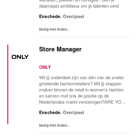
daarnaast ambitieus om je talenten verd
Enschede
,
Overijssel
bezig met laden...
Store Manager
ONLY
Wil jij onderdeel zijn van één van de snelst
groeiende fashionretailers? Wil jij stappen
maken binnen de retail in women’s fashion
en samen met ons de positie op de
Nederlandse markt verstevigen?ARE YOU
THE ONE AND ONLY?Voor onze ONLY
Enschede
,
Overijssel
Store in Enschede zijn we op zoek naar een
store manager voor...
bezig met laden...