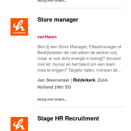
bezig met laden...
Store manager
vanHaren
Ben jij een Store Manager, Filiaalmanager of
Bedrijfsleider die niet alleen de winkel runt,
maar er ook écht energie in brengt? Iemand
met lef, humor en het talent om een team
mee te krijgen? Targets halen, mensen laten
groeien en een winkel laten knallen, yes,
Jan Steenstraat
|
Ridderkerk
,
Zuid-
please! Dan zoeken wij jou.Bij...
Holland
2981 EG
bezig met laden...
Stage HR Recruitment