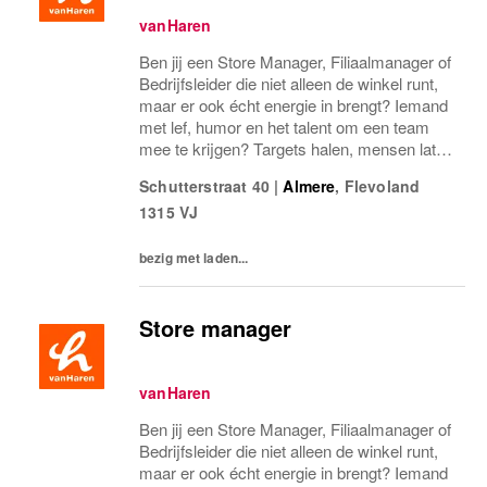
vanHaren
Ben jij een Store Manager, Filiaalmanager of
Bedrijfsleider die niet alleen de winkel runt,
maar er ook écht energie in brengt? Iemand
met lef, humor en het talent om een team
mee te krijgen? Targets halen, mensen laten
groeien en een winkel laten knallen, yes,
Schutterstraat 40
|
Almere
,
Flevoland
please! Dan zoeken wij jou.Bij...
1315 VJ
bezig met laden...
Store manager
vanHaren
Ben jij een Store Manager, Filiaalmanager of
Bedrijfsleider die niet alleen de winkel runt,
maar er ook écht energie in brengt? Iemand