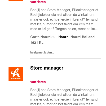
vanHaren
Ben jij een Store Manager, Filiaalmanager of
Bedrijfsleider die niet alleen de winkel runt,
maar er ook écht energie in brengt? Iemand
met lef, humor en het talent om een team
mee te krijgen? Targets halen, mensen laten
groeien en een winkel laten knallen, yes,
Grote Noord 82
|
Hoorn
,
Noord-Holland
please! Dan zoeken wij jou.Bij...
1621 KL
bezig met laden...
Store manager
vanHaren
Ben jij een Store Manager, Filiaalmanager of
Bedrijfsleider die niet alleen de winkel runt,
maar er ook écht energie in brengt? Iemand
met lef, humor en het talent om een team