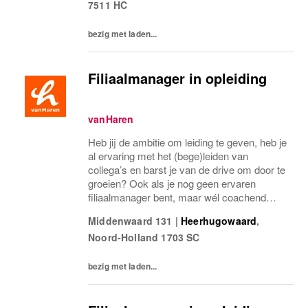
7511 HC
een winkel, sales...
bezig met laden...
Filiaalmanager in opleiding
vanHaren
Heb jij de ambitie om leiding te geven, heb je
al ervaring met het (bege)leiden van
collega’s en barst je van de drive om door te
groeien? Ook als je nog geen ervaren
filiaalmanager bent, maar wél coachend
vermogen en enige aantoonbare
Middenwaard 131
|
Heerhugowaard
,
aansturende ervaring hebt, maken we graag
Noord-Holland
1703 SC
kennis met je. Bij...
bezig met laden...