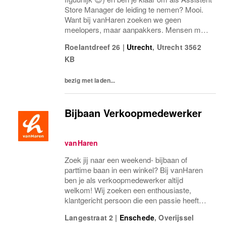
Store Manager de leiding te nemen? Mooi.
Want bij vanHaren zoeken we geen
meelopers, maar aanpakkers. Mensen met
energie, lef en een flinke dosis
Roelantdreef 26
|
Utrecht
,
Utrecht
3562
retailgevoel.Als Assistent Store Manager
KB
ben jij de...
bezig met laden...
Bijbaan Verkoopmedewerker
vanHaren
Zoek jij naar een weekend- bijbaan of
parttime baan in een winkel? Bij vanHaren
ben je als verkoopmedewerker altijd
welkom! Wij zoeken een enthousiaste,
klantgericht persoon die een passie heeft
voor het verkopen van schoenen.
Langestraat 2
|
Enschede
,
Overijssel
Misschien heb je al ervaring als verkoper in