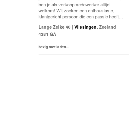
ben je als verkoopmedewerker altijd
welkom! Wij zoeken een enthousiaste,
klantgericht persoon die een passie heeft
voor het verkopen van schoenen.
Lange Zelke 40
|
Vlissingen
,
Zeeland
Misschien heb je al ervaring als verkoper in
4381 GA
een winkel, sales...
bezig met laden...