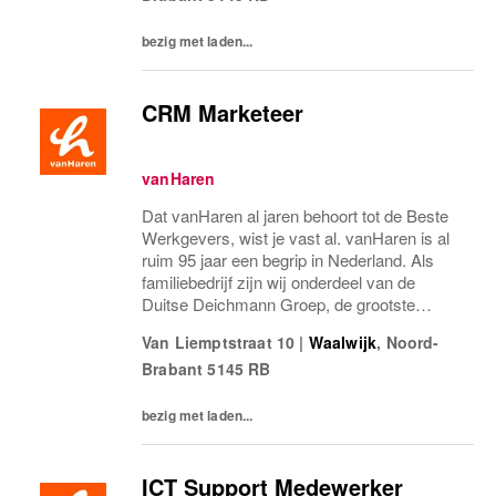
bezig met laden...
CRM Marketeer
vanHaren
Dat vanHaren al jaren behoort tot de Beste
Werkgevers, wist je vast al. vanHaren is al
ruim 95 jaar een begrip in Nederland. Als
familiebedrijf zijn wij onderdeel van de
Duitse Deichmann Groep, de grootste
schoenenaanbieder ter wereld! De mensen
Van Liemptstraat 10
|
Waalwijk
,
Noord-
binnen vanHaren zorgen voor ons succes.
Brabant
5145 RB
Stap jij...
bezig met laden...
ICT Support Medewerker