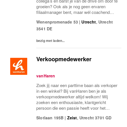
collega’s en barst je van de drive om door te
groeien? Ook als je nog geen ervaren
filiaalmanager bent, maar wél coachend
vermogen en enige aantoonbare
Wenenpromenade 53
|
Utrecht
,
Utrecht
aansturende ervaring hebt, maken we graag
3541 DE
kennis met je. Bij...
bezig met laden...
Verkoopmedewerker
vanHaren
Zoek jij naar een parttime baan als verkoper
in een winkel? Bij vanHaren ben je als
verkoopmedewerker altijd welkom! Wij
zoeken een enthousiaste, klantgericht
persoon die een passie heeft voor het
verkopen van schoenen. Misschien heb je
Slotlaan 195B
|
Zeist
,
Utrecht
3701 GD
zelfs al wat ervaring als verkoper in een
winkel, sales...