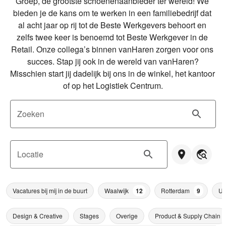
Groep, de grootste schoenenaanbieder ter wereld! We 
bieden je de kans om te werken in een familiebedrijf dat 
al acht jaar op rij tot de Beste Werkgevers behoort en 
zelfs twee keer is benoemd tot Beste Werkgever in de 
Retail. Onze collega’s binnen vanHaren zorgen voor ons 
succes. Stap jij ook in de wereld van vanHaren?

Misschien start jij dadelijk bij ons in de winkel, het kantoor 
of op het Logistiek Centrum.
Zoeken
Locatie
Vacatures bij mij in de buurt
Waalwijk
12
Rotterdam
9
Ut
Design & Creative
Stages
Overige
Product & Supply Chain