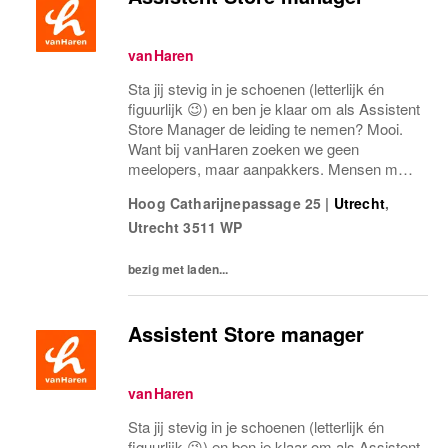
vanHaren
Sta jij stevig in je schoenen (letterlijk én
figuurlijk 😉) en ben je klaar om als Assistent
Store Manager de leiding te nemen? Mooi.
Want bij vanHaren zoeken we geen
meelopers, maar aanpakkers. Mensen met
energie, lef en een flinke dosis
Hoog Catharijnepassage 25
|
Utrecht
,
retailgevoel.Als Assistent Store Manager
Utrecht
3511 WP
ben jij de...
bezig met laden...
Assistent Store manager
vanHaren
Sta jij stevig in je schoenen (letterlijk én
figuurlijk 😉) en ben je klaar om als Assistent