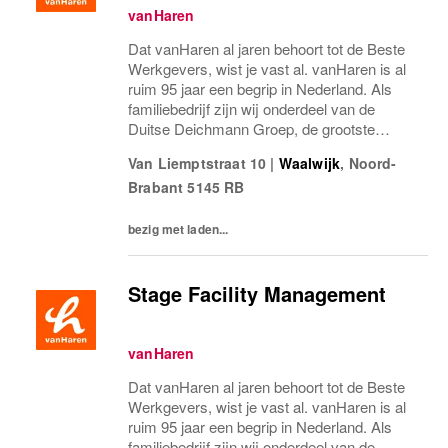
vanHaren
Dat vanHaren al jaren behoort tot de Beste
Werkgevers, wist je vast al. vanHaren is al
ruim 95 jaar een begrip in Nederland. Als
familiebedrijf zijn wij onderdeel van de
Duitse Deichmann Groep, de grootste
schoenenaanbieder ter wereld! De mensen
Van Liemptstraat 10
|
Waalwijk
,
Noord-
binnen vanHaren zorgen voor ons succes.
Brabant
5145 RB
Stap jij...
bezig met laden...
Stage Facility Management
vanHaren
Dat vanHaren al jaren behoort tot de Beste
Werkgevers, wist je vast al. vanHaren is al
ruim 95 jaar een begrip in Nederland. Als
familiebedrijf zijn wij onderdeel van de