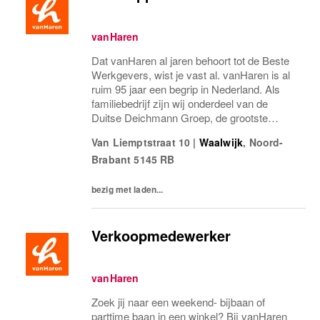
vanHaren
Dat vanHaren al jaren behoort tot de Beste
Werkgevers, wist je vast al. vanHaren is al
ruim 95 jaar een begrip in Nederland. Als
familiebedrijf zijn wij onderdeel van de
Duitse Deichmann Groep, de grootste
schoenenaanbieder ter wereld! De mensen
Van Liemptstraat 10
|
Waalwijk
,
Noord-
binnen vanHaren zorgen voor ons succes.
Brabant
5145 RB
Stap jij...
bezig met laden...
Verkoopmedewerker
vanHaren
Zoek jij naar een weekend- bijbaan of
parttime baan in een winkel? Bij vanHaren