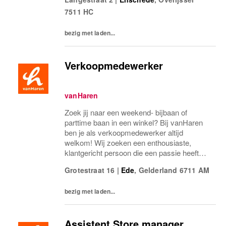
Misschien heb je al ervaring als verkoper in
7511 HC
een winkel, sales...
bezig met laden...
Verkoopmedewerker
vanHaren
Zoek jij naar een weekend- bijbaan of
parttime baan in een winkel? Bij vanHaren
ben je als verkoopmedewerker altijd
welkom! Wij zoeken een enthousiaste,
klantgericht persoon die een passie heeft
voor het verkopen van schoenen.
Grotestraat 16
|
Ede
,
Gelderland
6711 AM
Misschien heb je al ervaring als verkoper in
een winkel, sales...
bezig met laden...
Assistent Store manager