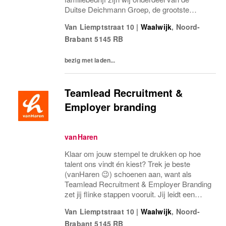
Duitse Deichmann Groep, de grootste
schoenenaanbieder ter wereld! De mensen
Van Liemptstraat 10
|
Waalwijk
,
Noord-
binnen vanHaren zorgen voor ons succes.
Brabant
5145 RB
Stap jij...
bezig met laden...
Teamlead Recruitment &
Employer branding
vanHaren
Klaar om jouw stempel te drukken op hoe
talent ons vindt én kiest? Trek je beste
(vanHaren 😉) schoenen aan, want als
Teamlead Recruitment & Employer Branding
zet jij flinke stappen vooruit. Jij leidt een
team van 2 recruitment specialisten als ook
Van Liemptstraat 10
|
Waalwijk
,
Noord-
1 stagiair en zorgt dat ons werkgeversmerk
Brabant
5145 RB
net zo...