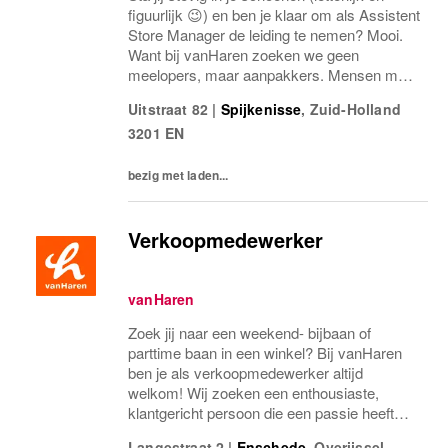
figuurlijk 😉) en ben je klaar om als Assistent
Store Manager de leiding te nemen? Mooi.
Want bij vanHaren zoeken we geen
meelopers, maar aanpakkers. Mensen met
energie, lef en een flinke dosis
Uitstraat 82
|
Spijkenisse
,
Zuid-Holland
retailgevoel.Als Assistent Store Manager
3201 EN
ben jij de...
bezig met laden...
Verkoopmedewerker
vanHaren
Zoek jij naar een weekend- bijbaan of
parttime baan in een winkel? Bij vanHaren
ben je als verkoopmedewerker altijd
welkom! Wij zoeken een enthousiaste,
klantgericht persoon die een passie heeft
voor het verkopen van schoenen.
Langestraat 2
|
Enschede
,
Overijssel