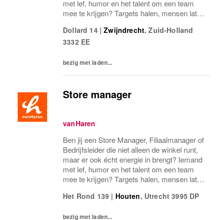
met lef, humor en het talent om een team
mee te krijgen? Targets halen, mensen laten
groeien en een winkel laten knallen, yes,
Dollard 14
|
Zwijndrecht
,
Zuid-Holland
please! Dan zoeken wij jou.Bij...
3332 EE
bezig met laden...
Store manager
vanHaren
Ben jij een Store Manager, Filiaalmanager of
Bedrijfsleider die niet alleen de winkel runt,
maar er ook écht energie in brengt? Iemand
met lef, humor en het talent om een team
mee te krijgen? Targets halen, mensen laten
groeien en een winkel laten knallen, yes,
Het Rond 139
|
Houten
,
Utrecht
3995 DP
please! Dan zoeken wij jou.Bij...
bezig met laden...