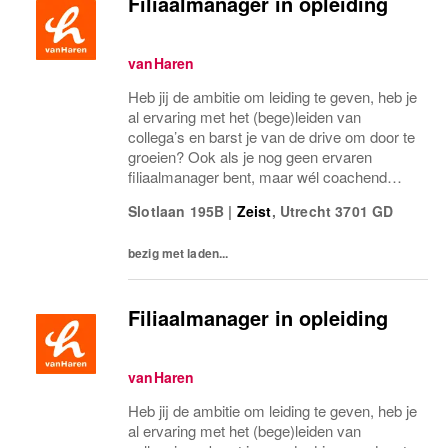
Filiaalmanager in opleiding
vanHaren
Heb jij de ambitie om leiding te geven, heb je
al ervaring met het (bege)leiden van
collega’s en barst je van de drive om door te
groeien? Ook als je nog geen ervaren
filiaalmanager bent, maar wél coachend
vermogen en enige aantoonbare
Slotlaan 195B
|
Zeist
,
Utrecht
3701 GD
aansturende ervaring hebt, maken we graag
kennis met je. Bij...
bezig met laden...
Filiaalmanager in opleiding
vanHaren
Heb jij de ambitie om leiding te geven, heb je
al ervaring met het (bege)leiden van