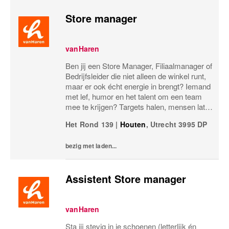
Store manager
vanHaren
Ben jij een Store Manager, Filiaalmanager of
Bedrijfsleider die niet alleen de winkel runt,
maar er ook écht energie in brengt? Iemand
met lef, humor en het talent om een team
mee te krijgen? Targets halen, mensen laten
groeien en een winkel laten knallen, yes,
Het Rond 139
|
Houten
,
Utrecht
3995 DP
please! Dan zoeken wij jou.Bij...
bezig met laden...
Assistent Store manager
vanHaren
Sta jij stevig in je schoenen (letterlijk én