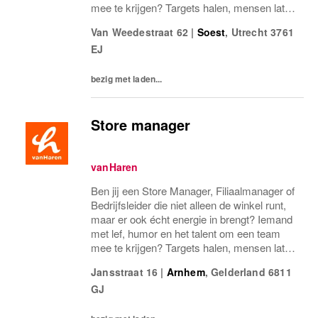
mee te krijgen? Targets halen, mensen laten
groeien en een winkel laten knallen, yes,
Van Weedestraat 62
|
Soest
,
Utrecht
3761
please! Dan zoeken wij jou.Bij...
EJ
bezig met laden...
Store manager
vanHaren
Ben jij een Store Manager, Filiaalmanager of
Bedrijfsleider die niet alleen de winkel runt,
maar er ook écht energie in brengt? Iemand
met lef, humor en het talent om een team
mee te krijgen? Targets halen, mensen laten
groeien en een winkel laten knallen, yes,
Jansstraat 16
|
Arnhem
,
Gelderland
6811
please! Dan zoeken wij jou.Bij...
GJ