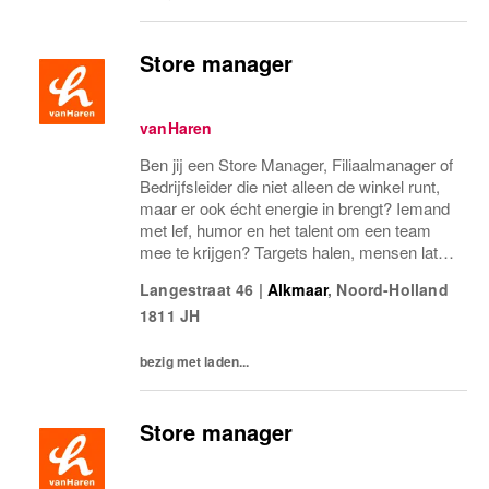
Store manager
vanHaren
Ben jij een Store Manager, Filiaalmanager of
Bedrijfsleider die niet alleen de winkel runt,
maar er ook écht energie in brengt? Iemand
met lef, humor en het talent om een team
mee te krijgen? Targets halen, mensen laten
groeien en een winkel laten knallen, yes,
Langestraat 46
|
Alkmaar
,
Noord-Holland
please! Dan zoeken wij jou.Bij...
1811 JH
bezig met laden...
Store manager