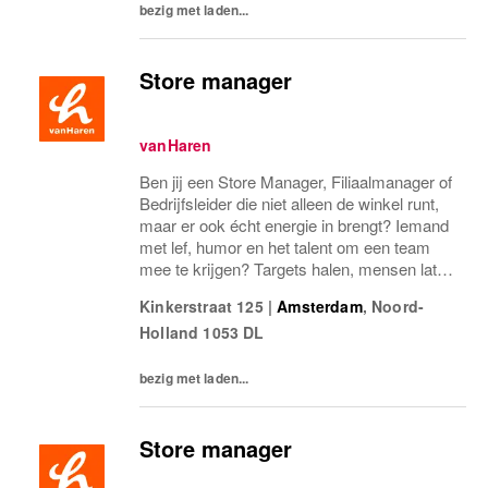
bezig met laden...
Store manager
vanHaren
Ben jij een Store Manager, Filiaalmanager of
Bedrijfsleider die niet alleen de winkel runt,
maar er ook écht energie in brengt? Iemand
met lef, humor en het talent om een team
mee te krijgen? Targets halen, mensen laten
groeien en een winkel laten knallen, yes,
Kinkerstraat 125
|
Amsterdam
,
Noord-
please! Dan zoeken wij jou.Bij...
Holland
1053 DL
bezig met laden...
Store manager