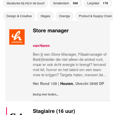
Vacatures bij mij in de buurt
Amsterdam
388
Lelystad
178
Design & Creative
Stages
Overige
Product & Supply Chain
Store manager
vanHaren
Ben jij een Store Manager, Filiaalmanager of
Bedrijfsleider die niet alleen de winkel runt,
maar er ook écht energie in brengt? Iemand
met lef, humor en het talent om een team
mee te krijgen? Targets halen, mensen laten
groeien en een winkel laten knallen, yes,
Het Rond 139
|
Houten
,
Utrecht
3995 DP
please! Dan zoeken wij jou.Bij...
bezig met laden...
Stagiaire (16 uur)