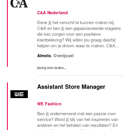
C&A Nederland
Denk jij het verschil te kunnen maken bij
C&A en ben jij een gepassioneerde stagiaire
die kan zorgen voor een positieve
klantbeleving? Wij willen jou graag daarbij
helpen om je droom waar te maken. C&A
Nederland is de fashion retailer waar jij jouw
Almelo
,
Overijssel
energie en passie voor fashion kwijt kan.
Als...
bezig met laden...
Assistant Store Manager
WE Fashion
Ben jij ondernemend met een passie voor
service? Word jij blij van het inspireren van
anderen en het behalen van resultaten? En