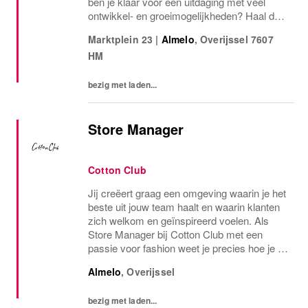
ben je klaar voor een uitdaging met veel
ontwikkel- en groeimogelijkheden? Haal dan
alles uit de kast als Assistant Store Manager
Marktplein 23
|
Almelo
,
Overijssel
7607
bij WE Fashion en take the lead in...
HM
bezig met laden...
Store Manager
Cotton Club
Jij creëert graag een omgeving waarin je het
beste uit jouw team haalt en waarin klanten
zich welkom en geïnspireerd voelen. Als
Store Manager bij Cotton Club met een
passie voor fashion weet je precies hoe je de
Cotton Club beleving tot leven brengt.
Almelo
,
Overijssel
Herken jij jezelf hierin? Dan maken we
graag...
bezig met laden...