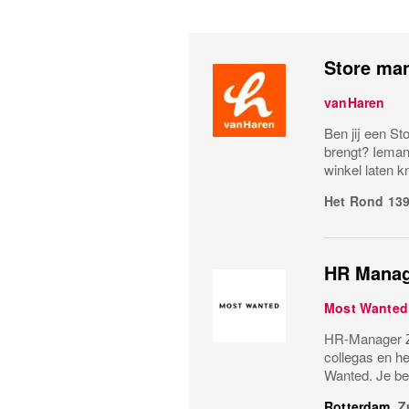
Store ma
vanHaren
Ben jij een St
brengt? Ieman
winkel laten k
Het Rond 13
HR Manag
Most Wanted
HR-Manager Zo
collegas en he
Wanted. Je ben
Rotterdam
,
Z