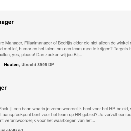
nager
ore Manager, Filiaalmanager of Bedrijfsleider die niet alleen de winkel 
d met lef, humor en het talent om een team mee te krijgen? Targets 
nallen, yes, please! Dan zoeken wij jou.Bij...
9
|
Houten
,
Utrecht
3995 DP
er
ek jij een baan waarin je verantwoordelijk bent voor het HR beleid,
t aanspreekpunt bent voor het team op HR gebied? Je vervult een cen
t verantwoordelijk voor het waarborgen van het...
uid-Holland