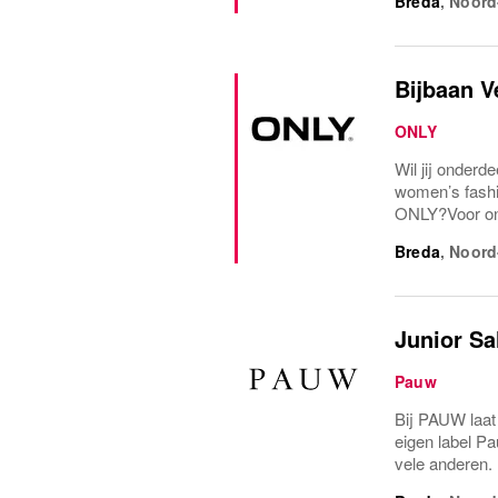
Breda
,
Noord
Bijbaan 
ONLY
Wil jij onderd
women’s fash
ONLY?Voor onz
Breda
,
Noord
Junior Sa
Pauw
Bij PAUW laat
eigen label P
vele anderen. 