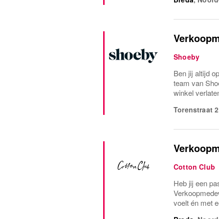
Verkoopm
Shoeby
Ben jij altijd
team van Shoe
winkel verlat
Torenstraat 2
Verkoopm
Cotton Club
Heb jij een pa
Verkoopmedewer
voelt én met ee