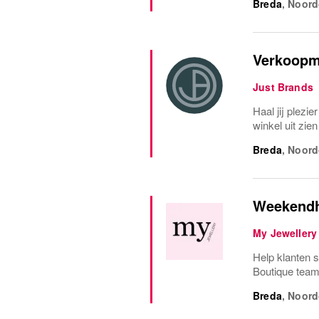
Breda
,
Noord
Verkoopm
Just Brands
Haal jij plezie
winkel uit zie
Breda
,
Noord
Weekendh
My Jewellery
Help klanten s
Boutique team
Breda
,
Noord