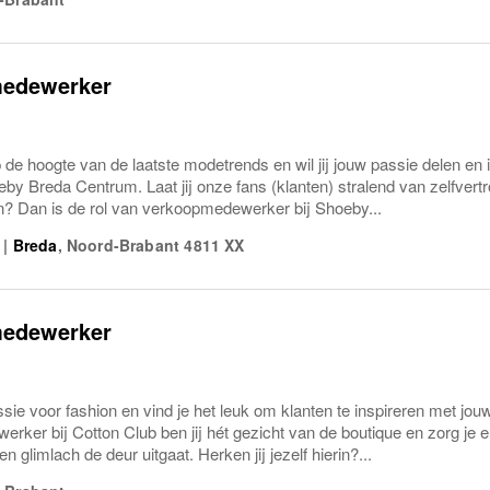
edewerker
 op de hoogte van de laatste modetrends en wil jij jouw passie delen en
by Breda Centrum. Laat jij onze fans (klanten) stralend van zelfve
en? Dan is de rol van verkoopmedewerker bij Shoeby...
|
Breda
,
Noord-Brabant
4811 XX
edewerker
ssie voor fashion en vind je het leuk om klanten te inspireren met jouw
ker bij Cotton Club ben jij hét gezicht van de boutique en zorg je e
n glimlach de deur uitgaat. Herken jij jezelf hierin?...