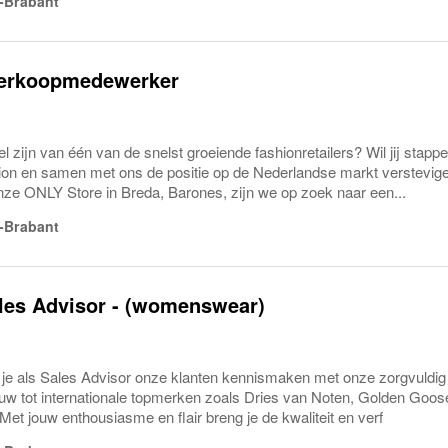
-Brabant
Verkoopmedewerker
eel zijn van één van de snelst groeiende fashionretailers? Wil jij stapp
ion en samen met ons de positie op de Nederlandse markt verst
e ONLY Store in Breda, Barones, zijn we op zoek naar een...
-Brabant
les Advisor - (womenswear)
 je als Sales Advisor onze klanten kennismaken met onze zorgvuldig 
auw tot internationale topmerken zoals Dries van Noten, Golden Go
Met jouw enthousiasme en flair breng je de kwaliteit en verf