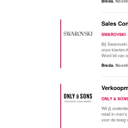
Breda
,
Noord
Sales Con
SWAROVSKI
Bij Swarovski
onze klanten.
Word lid van o
Breda
,
Noord
Verkoopm
ONLY & SON
Wil jij onderd
retail in men
voor de boeg m