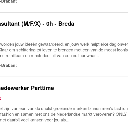
-Brabant
sultant (M/F/X) - 0h - Breda
 worden jouw ideeën gewaardeerd, en jouw werk helpt elke dag onver
Klaar om schittering tot leven te brengen met een van de meest icon
ns retailteam en maak deel uit van een cultuur waar...
-Brabant
edewerker Parttime
S
eel zijn van een van de snelst groeiende merken binnen men’s fashion
’s fashion en samen met ons de Nederlandse markt veroveren? ONL
et daarbij veel kansen voor jou als...