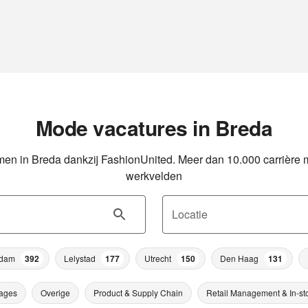
Mode vacatures in Breda
men in Breda dankzij FashionUnited. Meer dan 10.000 carrière m
werkvelden
Locatie
rdam
392
Lelystad
177
Utrecht
150
Den Haag
131
ages
Overige
Product & Supply Chain
Retail Management & In-st