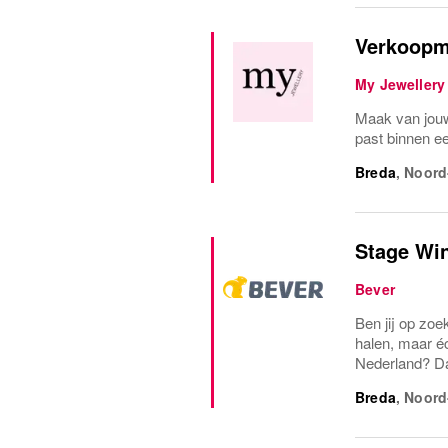
Verkoopm
My Jewellery
Maak van jouw 
past binnen e
Breda
,
Noord
Stage Wi
Bever
Ben jij op zo
halen, maar éc
Nederland? Dan
Breda
,
Noord