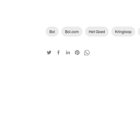
Bol
Bol.com
Het Goed
Kringloop