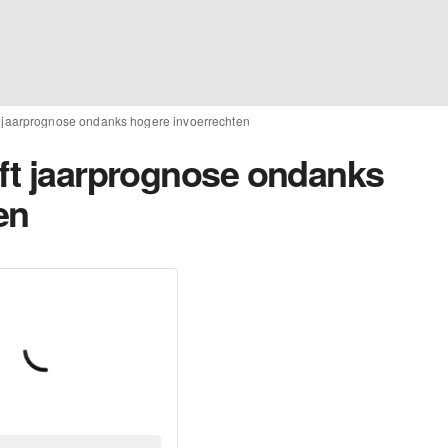
t jaarprognose ondanks hogere invoerrechten
aft jaarprognose ondanks
en