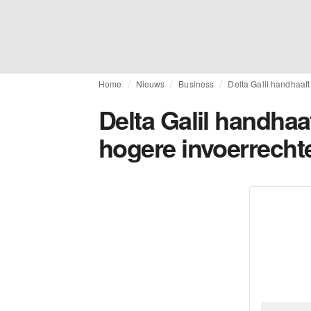
Home
Nieuws
Business
Delta Galil handhaaf
Delta Galil handha
hogere invoerrecht